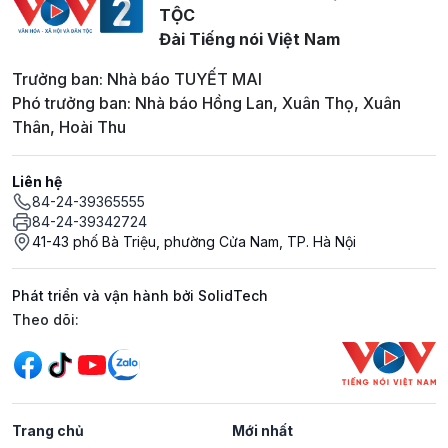
TỘC
Đài Tiếng nói Việt Nam
Trưởng ban: Nhà báo TUYẾT MAI
Phó trưởng ban: Nhà báo Hồng Lan, Xuân Thọ, Xuân
Thân, Hoài Thu
Liên hệ
84-24-39365555
84-24-39342724
41-43 phố Bà Triệu, phường Cửa Nam, TP. Hà Nội
Phát triển và vận hành bởi SolidTech
Mạng xã hội
Theo dõi:
Trang chủ
Mới nhất