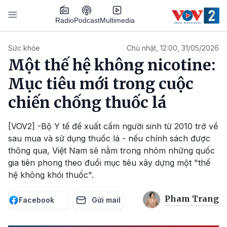
Nhảy đến nội dung
Podcast
Radio
Multimedia
Main navigation
Sức khỏe
Chủ nhật, 12:00, 31/05/2026
Một thế hệ không nicotine:
Mục tiêu mới trong cuộc
chiến chống thuốc lá
[VOV2] -Bộ Y tế đề xuất cấm người sinh từ 2010 trở về
sau mua và sử dụng thuốc lá - nếu chính sách được
thông qua, Việt Nam sẽ nằm trong nhóm những quốc
gia tiên phong theo đuổi mục tiêu xây dựng một "thế
hệ không khói thuốc".
Pham Trang
Facebook
Gửi mail