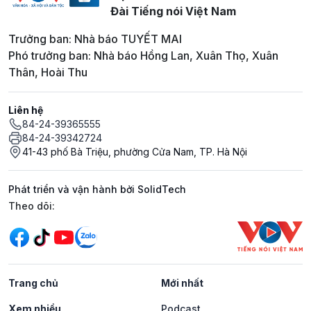
Đài Tiếng nói Việt Nam
Trưởng ban: Nhà báo TUYẾT MAI
Phó trưởng ban: Nhà báo Hồng Lan, Xuân Thọ, Xuân
Thân, Hoài Thu
Liên hệ
84-24-39365555
84-24-39342724
41-43 phố Bà Triệu, phường Cửa Nam, TP. Hà Nội
Phát triển và vận hành bởi SolidTech
Mạng xã hội
Theo dõi:
Trang chủ
Mới nhất
Xem nhiều
Podcast