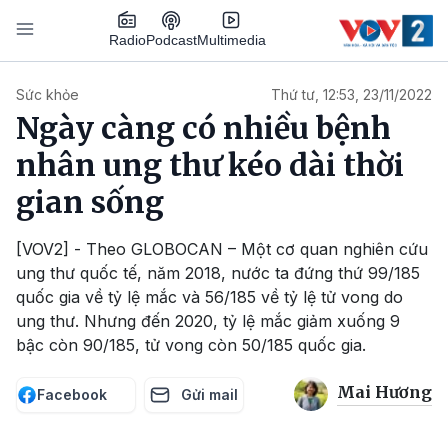
Nhảy đến nội dung
Podcast
Radio
Multimedia
Main navigation
Sức khỏe
Thứ tư, 12:53, 23/11/2022
Ngày càng có nhiều bệnh
nhân ung thư kéo dài thời
gian sống
[VOV2] - Theo GLOBOCAN – Một cơ quan nghiên cứu
ung thư quốc tế, năm 2018, nước ta đứng thứ 99/185
quốc gia về tỷ lệ mắc và 56/185 về tỷ lệ tử vong do
ung thư. Nhưng đến 2020, tỷ lệ mắc giảm xuống 9
bậc còn 90/185, tử vong còn 50/185 quốc gia.
Mai Hương
Facebook
Gửi mail