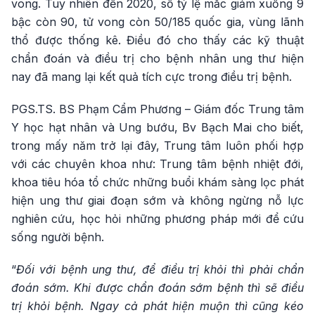
vong. Tuy nhiên đến 2020, số tỷ lệ mắc giảm xuống 9
bậc còn 90, tử vong còn 50/185 quốc gia, vùng lãnh
thổ được thống kê. Điều đó cho thấy các kỹ thuật
chẩn đoán và điều trị cho bệnh nhân ung thư hiện
nay đã mang lại kết quả tích cực trong điều trị bệnh.
PGS.TS. BS Phạm Cẩm Phương – Giám đốc Trung tâm
Y học hạt nhân và Ung bướu, Bv Bạch Mai cho biết,
trong mấy năm trở lại đây, Trung tâm luôn phối hợp
với các chuyên khoa như: Trung tâm bệnh nhiệt đới,
khoa tiêu hóa tổ chức những buổi khám sàng lọc phát
hiện ung thư giai đoạn sớm và không ngừng nỗ lực
nghiên cứu, học hỏi những phương pháp mới để cứu
sống người bệnh.
“
Đối với bệnh ung thư, để điều trị khỏi thì phải chẩn
đoán sớm. Khi được chẩn đoán sớm bệnh thì sẽ điều
trị khỏi bệnh. Ngay cả phát hiện muộn thì cũng kéo