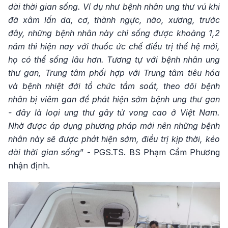
dài thời gian sống. Ví dụ như bệnh nhân ung thư vú khi
đã xâm lấn da, cơ, thành ngực, não, xương, trước
đây, những bệnh nhân này chỉ sống được khoảng 1,2
năm thì hiện nay với thuốc ức chế điều trị thế hệ mới,
họ có thể sống lâu hơn. Tương tự với bệnh nhân ung
thư gan, Trung tâm phối hợp với Trung tâm tiêu hóa
và bệnh nhiệt đới tổ chức tầm soát, theo dõi bệnh
nhân bị viêm gan để phát hiện sớm bệnh ung thư gan
- đây là loại ung thư gây tử vong cao ở Việt Nam.
Nhờ được áp dụng phương pháp mới nên những bệnh
nhân này sẽ được phát hiện sớm, điều trị kịp thời, kéo
dài thời gian sống
” - PGS.TS. BS Phạm Cẩm Phương
nhận định.