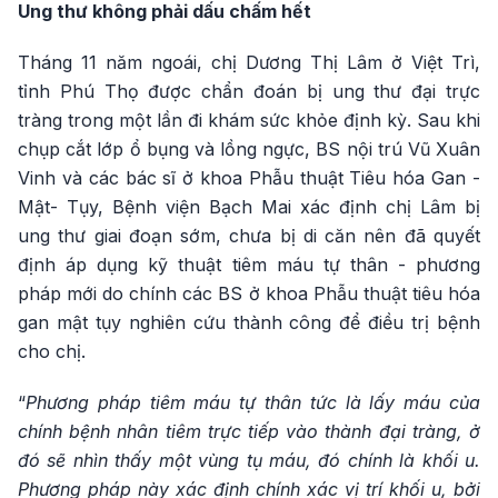
Ung thư không phải dấu chấm hết
Tháng 11 năm ngoái, chị Dương Thị Lâm ở Việt Trì,
tỉnh Phú Thọ được chẩn đoán bị ung thư đại trực
tràng trong một lần đi khám sức khỏe định kỳ. Sau khi
chụp cắt lớp ổ bụng và lồng ngực, BS nội trú Vũ Xuân
Vinh và các bác sĩ ở khoa Phẫu thuật Tiêu hóa Gan -
Mật- Tụy, Bệnh viện Bạch Mai xác định chị Lâm bị
ung thư giai đoạn sớm, chưa bị di căn nên đã quyết
định áp dụng kỹ thuật tiêm máu tự thân - phương
pháp mới do chính các BS ở khoa Phẫu thuật tiêu hóa
gan mật tụy nghiên cứu thành công để điều trị bệnh
cho chị.
“
Phương pháp tiêm máu tự thân tức là lấy máu của
chính bệnh nhân tiêm trực tiếp vào thành đại tràng, ở
đó sẽ nhìn thấy một vùng tụ máu, đó chính là khối u.
Phương pháp này xác định chính xác vị trí khối u, bởi