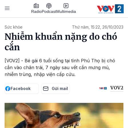
Nhảy đến nội dung
Podcast
Radio
Multimedia
Main navigation
Sức khỏe
Thứ năm, 15:22, 26/10/2023
Nhiễm khuẩn nặng do chó
cắn
[VOV2] - Bé gái 6 tuổi sống tại tỉnh Phú Thọ bị chó
cắn vào chân trái, 7 ngày sau vết cắn mưng mủ,
nhiễm trùng, nhập viện cấp cứu.
VOV2
Facebook
Gửi mail