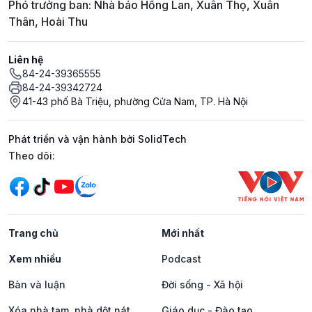
Phó trưởng ban: Nhà báo Hồng Lan, Xuân Thọ, Xuân
Thân, Hoài Thu
Liên hệ
84-24-39365555
84-24-39342724
41-43 phố Bà Triệu, phường Cửa Nam, TP. Hà Nội
Phát triển và vận hành bởi SolidTech
Mạng xã hội
Theo dõi:
Trang chủ
Mới nhất
Xem nhiều
Podcast
Bàn và luận
Đời sống - Xã hội
Xóa nhà tạm, nhà dột nát
Giáo dục - Đào tạo