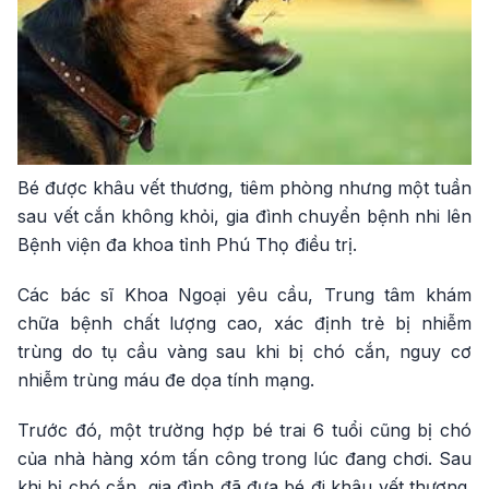
Bé được khâu vết thương, tiêm phòng nhưng một tuần
sau vết cắn không khỏi, gia đình chuyển bệnh nhi lên
Bệnh viện đa khoa tỉnh Phú Thọ điều trị.
Các bác sĩ Khoa Ngoại yêu cầu, Trung tâm khám
chữa bệnh chất lượng cao, xác định trẻ bị nhiễm
trùng do tụ cầu vàng sau khi bị chó cắn, nguy cơ
nhiễm trùng máu đe dọa tính mạng.
Trước đó, một trường hợp bé trai 6 tuổi cũng bị chó
của nhà hàng xóm tấn công trong lúc đang chơi. Sau
khi bị chó cắn, gia đình đã đưa bé đi khâu vết thương.