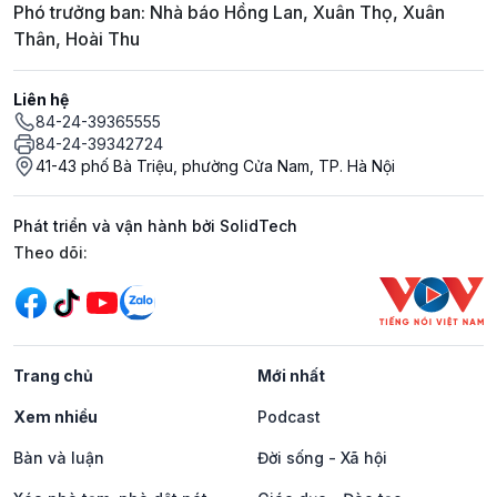
Phó trưởng ban: Nhà báo Hồng Lan, Xuân Thọ, Xuân
Thân, Hoài Thu
Liên hệ
84-24-39365555
84-24-39342724
41-43 phố Bà Triệu, phường Cửa Nam, TP. Hà Nội
Phát triển và vận hành bởi SolidTech
Mạng xã hội
Theo dõi:
Trang chủ
Mới nhất
Xem nhiều
Podcast
Bàn và luận
Đời sống - Xã hội