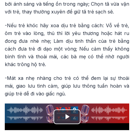
bởi ánh sáng và tiếng ồn trong ngày; Chọn tã vừa vặn
với trẻ, thay thường xuyên để giữ tã trẻ sạch sẽ.
-Nếu trẻ khóc hãy xoa dịu trẻ bằng cách: Vỗ về trẻ,
ôm trẻ vào lòng, thủ thỉ lời yêu thương hoặc hát ru
đong đưa nhè nhẹ; Làm dịu tinh thần của trẻ bằng
cách đưa trẻ đi dạo một vòng; Nếu cảm thấy không
bình tĩnh và thoải mái, các bà mẹ có thể nhờ người
khác trông hộ trẻ.
-Mát xa nhẹ nhàng cho trẻ có thể đem lại sự thoải
mái, giao lưu tình cảm, giúp lưu thông tuần hoàn và
giúp trẻ dễ đi vào giấc ngủ.
Play