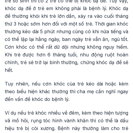
trẻ sơ sinh thì có 2 trẻ có thể bị khóc dạ đề. Tuy vậy,
khóc dạ đề ở trẻ em không phải là bệnh lý. Khóc dạ
đề thường khỏi khi trẻ lớn dần, xảy ra vào cuối tháng
thứ 3 hoặc sớm hơn đối với một số trẻ. Thời gian khóc
thường kéo dài 5 phút nhưng cũng có khi nửa tiếng và
có thể lặp lại hằng ngày, ban ngày trẻ vẫn ăn, ngủ tốt.
Cơn khóc có thể rất dữ dội nhưng không nguy hiểm.
Khi trẻ được hơn 6 tháng tuổi, nhu động ruột hoàn
chỉnh, trẻ sẽ trở lại bình thường, chứng khóc dạ đề sẽ
hết.
Tuy nhiên, nếu cơn khóc của trẻ kéo dài hoặc kèm
theo biểu hiện khác thường thì cha mẹ cần nghĩ ngay
đến vấn đề khóc do bệnh lý.
Ví dụ nếu trẻ khóc nhiều về đêm, kèm theo hiện tượng
vã mồ hôi, rụng tóc hình vành khăn thì có thể là dấu
hiệu trẻ bị còi xương. Bệnh này thường làm cho trẻ