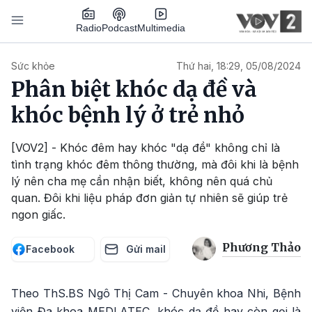
Nhảy đến nội dung
Podcast
Radio
Multimedia
Main navigation
Sức khỏe
Thứ hai, 18:29, 05/08/2024
Phân biệt khóc dạ đề và
khóc bệnh lý ở trẻ nhỏ
[VOV2] - Khóc đêm hay khóc "dạ đề" không chỉ là
tình trạng khóc đêm thông thường, mà đôi khi là bệnh
lý nên cha mẹ cần nhận biết, không nên quá chủ
quan. Đôi khi liệu pháp đơn giản tự nhiên sẽ giúp trẻ
ngon giấc.
Phương Thảo
Facebook
Gửi mail
Theo ThS.BS Ngô Thị Cam - Chuyên khoa Nhi, Bệnh
viện Đa khoa MEDLATEC, khóc dạ đề hay còn gọi là