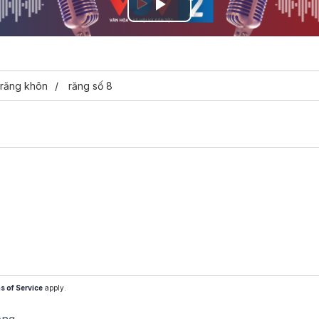
Play
Video
 răng khôn
răng số 8
s of Service
apply.