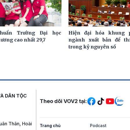
huẩn Trường Đại học
Hiện đại hóa khung 
hương cao nhất 29,7
ngành xuất bản để th
trong kỷ nguyên số
Mạng xã hội
VÀ DÂN TỘC
Theo dõi VOV2 tại:
uân Thân, Hoài
Trang chủ
Podcast