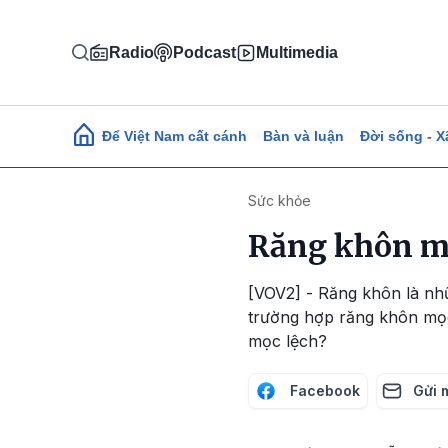
Nhảy đến nội dung
Radio
Podcast
Multimedia
Main navigation
Để Việt Nam cất cánh
Bàn và luận
Đời sống - X
Sức khỏe
Răng khôn mọ
[VOV2] - Răng khôn là nh
trường hợp răng khôn mọc
mọc lệch?
Facebook
Gửi 