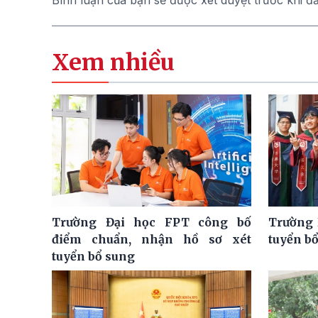
Bình luận của bạn sẽ được xét duyệt trước khi đ
Xem nhiều
Trường Đại học FPT công bố
Trường 
điểm chuẩn, nhận hồ sơ xét
tuyển bổ
tuyển bổ sung