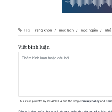
Tag:
răng khôn
mọc lệch
mọc ngầm
nhổ
Viết bình luận
This site is protected by reCAPTCHA and the Google
Privacy Policy
and
Term