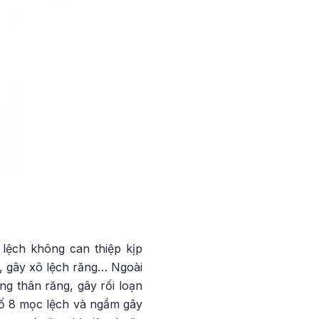
lệch không can thiệp kịp
u, gây xô lệch răng… Ngoài
g thân răng, gây rối loạn
số 8 mọc lệch và ngầm gây