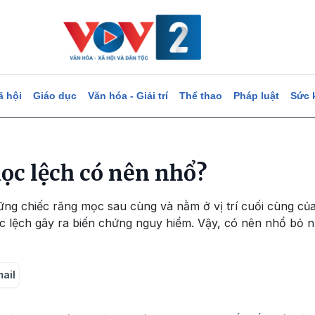
ã hội
Giáo dục
Văn hóa - Giải trí
Thể thao
Pháp luật
Sức 
c lệch có nên nhổ?
ững chiếc răng mọc sau cùng và nằm ở vị trí cuối cùng củ
 lệch gây ra biến chứng nguy hiểm. Vậy, có nên nhổ bỏ 
mail