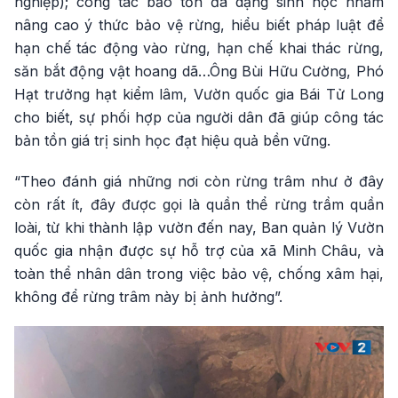
nghiệp); công tác bảo tồn đa dạng sinh học nhằm
nâng cao ý thức bảo vệ rừng, hiểu biết pháp luật để
hạn chế tác động vào rừng, hạn chế khai thác rừng,
săn bắt động vật hoang dã…Ông Bùi Hữu Cường, Phó
Hạt trưởng hạt kiểm lâm, Vườn quốc gia Bái Tử Long
cho biết, sự phối hợp của người dân đã giúp công tác
bản tồn giá trị sinh học đạt hiệu quả bền vững.
“Theo đánh giá những nơi còn rừng trâm như ở đây
còn rất ít, đây được gọi là quần thể rừng trầm quần
loài, từ khi thành lập vườn đến nay, Ban quản lý Vườn
quốc gia nhận được sự hỗ trợ của xã Minh Châu, và
toàn thể nhân dân trong việc bảo vệ, chống xâm hại,
không để rừng trâm này bị ảnh hưởng”.