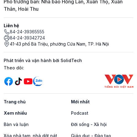
Phó trưởng ban: Nhà báo Hồng Lan, Xuân Thọ, Xuân
Thân, Hoài Thu
Liên hệ
84-24-39365555
84-24-39342724
41-43 phố Bà Triệu, phường Cửa Nam, TP. Hà Nội
Phát triển và vận hành bởi SolidTech
Mạng xã hội
Theo dõi:
Trang chủ
Mới nhất
Xem nhiều
Podcast
Bàn và luận
Đời sống - Xã hội
Xóa nhà tạm, nhà dột nát
Giáo dục - Đào tạo