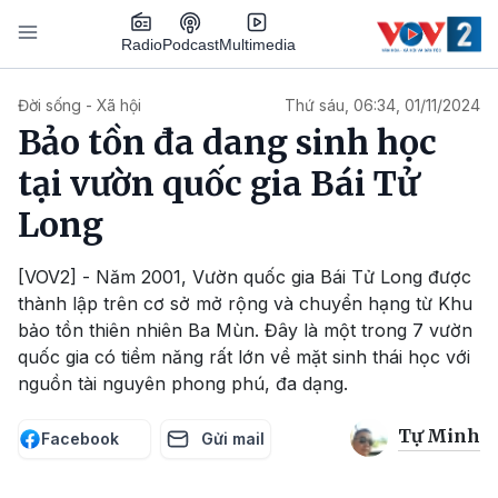
Nhảy đến nội dung
Podcast
Radio
Multimedia
Main navigation
Đời sống - Xã hội
Thứ sáu, 06:34, 01/11/2024
Bảo tồn đa dang sinh học
tại vườn quốc gia Bái Tử
Long
[VOV2] - Năm 2001, Vườn quốc gia Bái Tử Long được
thành lập trên cơ sở mở rộng và chuyển hạng từ Khu
bảo tồn thiên nhiên Ba Mùn. Đây là một trong 7 vườn
quốc gia có tiềm năng rất lớn về mặt sinh thái học với
nguồn tài nguyên phong phú, đa dạng.
Tự Minh
Facebook
Gửi mail