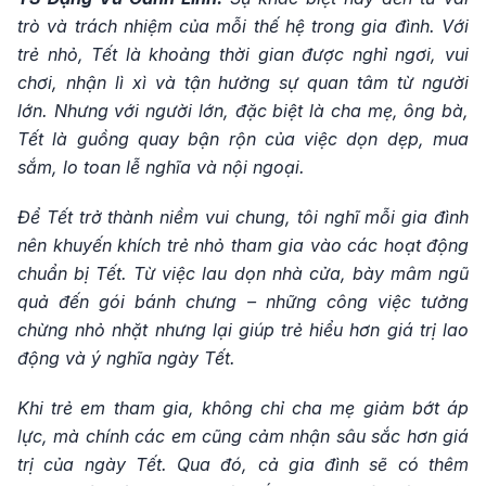
trò và trách nhiệm của mỗi thế hệ trong gia đình. Với
trẻ nhỏ, Tết là khoảng thời gian được nghỉ ngơi, vui
chơi, nhận lì xì và tận hưởng sự quan tâm từ người
lớn. Nhưng với người lớn, đặc biệt là cha mẹ, ông bà,
Tết là guồng quay bận rộn của việc dọn dẹp, mua
sắm, lo toan lễ nghĩa và nội ngoại.
Để Tết trở thành niềm vui chung, tôi nghĩ mỗi gia đình
nên khuyến khích trẻ nhỏ tham gia vào các hoạt động
chuẩn bị Tết. Từ việc lau dọn nhà cửa, bày mâm ngũ
quả đến gói bánh chưng – những công việc tưởng
chừng nhỏ nhặt nhưng lại giúp trẻ hiểu hơn giá trị lao
động và ý nghĩa ngày Tết.
Khi trẻ em tham gia, không chỉ cha mẹ giảm bớt áp
lực, mà chính các em cũng cảm nhận sâu sắc hơn giá
trị của ngày Tết. Qua đó, cả gia đình sẽ có thêm