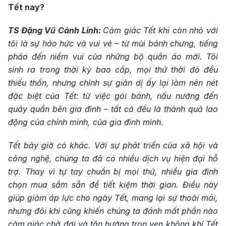
Tết nay?
TS Đặng Vũ Cảnh Linh:
Cảm giác Tết khi còn nhỏ với
tôi là sự háo hức và vui vẻ – từ mùi bánh chưng, tiếng
pháo đến niềm vui của những bộ quần áo mới. Tôi
sinh ra trong thời kỳ bao cấp, mọi thứ thời đó đều
thiếu thốn, nhưng chính sự giản dị ấy lại làm nên nét
đặc biệt của Tết: từ việc gói bánh, nấu nướng đến
quây quần bên gia đình – tất cả đều là thành quả lao
động của chính mình, của gia đình mình.
Tết bây giờ có khác. Với sự phát triển của xã hội và
công nghệ, chúng ta đã có nhiều dịch vụ hiện đại hỗ
trợ. Thay vì tự tay chuẩn bị mọi thứ, nhiều gia đình
chọn mua sắm sẵn để tiết kiệm thời gian. Điều này
giúp giảm áp lực cho ngày Tết, mang lại sự thoải mái,
nhưng đôi khi cũng khiến chúng ta đánh mất phần nào
cảm giác chờ đợi và tận hưởng trọn vẹn không khí Tết