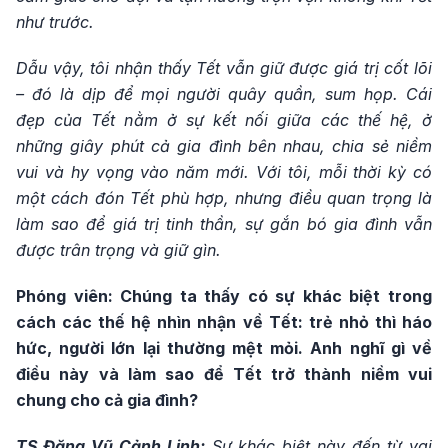
như trước.
Dẫu vậy, tôi nhận thấy Tết vẫn giữ được giá trị cốt lõi
– đó là dịp để mọi người quây quần, sum họp. Cái
đẹp của Tết nằm ở sự kết nối giữa các thế hệ, ở
những giây phút cả gia đình bên nhau, chia sẻ niềm
vui và hy vọng vào năm mới. Với tôi, mỗi thời kỳ có
một cách đón Tết phù hợp, nhưng điều quan trọng là
làm sao để giá trị tinh thần, sự gắn bó gia đình vẫn
được trân trọng và giữ gìn.
Phóng viên: Chúng ta thấy có sự khác biệt trong
cách các thế hệ nhìn nhận về Tết: trẻ nhỏ thì háo
hức, người lớn lại thường mệt mỏi. Anh nghĩ gì về
điều này và làm sao để Tết trở thành niềm vui
chung cho cả gia đình?
TS Đặng Vũ Cảnh Linh:
Sự khác biệt này đến từ vai