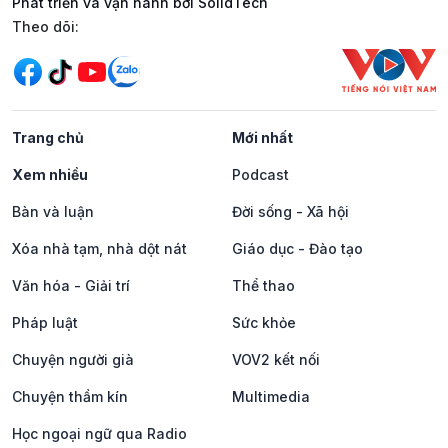
Phát triển và vận hành bởi SolidTech
Mạng xã hội
Theo dõi:
Trang chủ
Mới nhất
Xem nhiều
Podcast
Bàn và luận
Đời sống - Xã hội
Xóa nhà tạm, nhà dột nát
Giáo dục - Đào tạo
Văn hóa - Giải trí
Thể thao
Pháp luật
Sức khỏe
Chuyện người già
VOV2 kết nối
Chuyện thầm kín
Multimedia
Học ngoại ngữ qua Radio