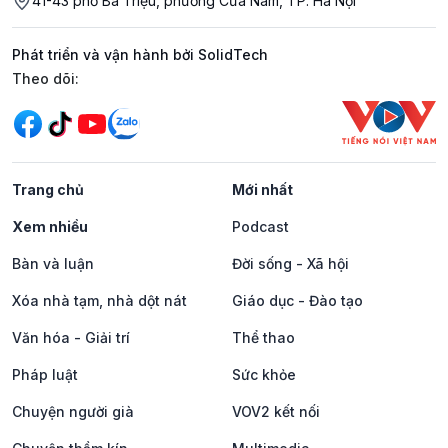
41-43 phố Bà Triệu, phường Cửa Nam, TP. Hà Nội
Phát triển và vận hành bởi SolidTech
Mạng xã hội
Theo dõi:
Trang chủ
Mới nhất
Xem nhiều
Podcast
Bàn và luận
Đời sống - Xã hội
Xóa nhà tạm, nhà dột nát
Giáo dục - Đào tạo
Văn hóa - Giải trí
Thể thao
Pháp luật
Sức khỏe
Chuyện người già
VOV2 kết nối