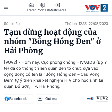
Nhảy đến nội dung
Podcast
Radio
Multimedia
Main navigation
Sức khỏe
Thứ ba, 12:35, 22/08/2023
Tạm dừng hoạt động của
nhóm "Bông Hồng Đen" ở
Hải Phòng
[VOV2] - Hôm nay, Cục phòng chống HIV/AIDS (Bộ Y
tế) đã có thông tin liên quan đến tổ chức dựa vào
cộng đồng có tên là "Bông Hồng Đen – Cầu Vồng
Đen" tự ý triển khai xét nghiệm HIV cho học sinh tại
quận Đồ Sơn, TP. Hải Phòng.
VOV2
Facebook
Gửi mail