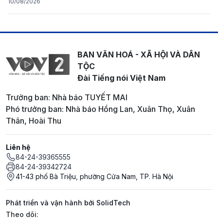
10/08/2026
BAN VĂN HOÁ - XÃ HỘI VÀ DÂN
TỘC
Đài Tiếng nói Việt Nam
Trưởng ban: Nhà báo TUYẾT MAI
Phó trưởng ban: Nhà báo Hồng Lan, Xuân Thọ, Xuân
Thân, Hoài Thu
Liên hệ
84-24-39365555
84-24-39342724
41-43 phố Bà Triệu, phường Cửa Nam, TP. Hà Nội
Phát triển và vận hành bởi SolidTech
Mạng xã hội
Theo dõi: