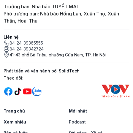
Trưởng ban: Nhà báo TUYẾT MAI
Phó trưởng ban: Nhà báo Hồng Lan, Xuân Thọ, Xuân
Thân, Hoài Thu
Liên hệ
84-24-39365555
84-24-39342724
41-43 phố Bà Triệu, phường Cửa Nam, TP. Hà Nội
Phát triển và vận hành bởi SolidTech
Mạng xã hội
Theo dõi:
Trang chủ
Mới nhất
Xem nhiều
Podcast
Bàn và luận
Đời sống - Xã hội