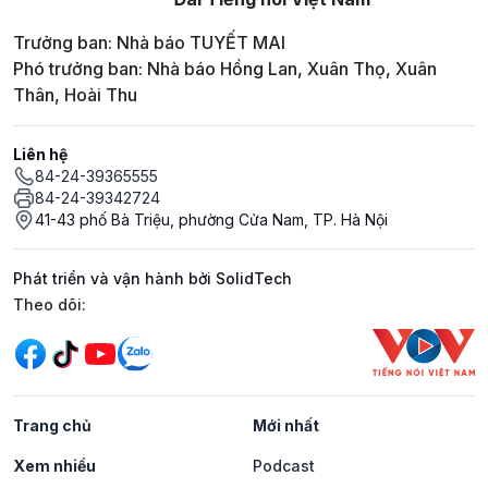
Trưởng ban: Nhà báo TUYẾT MAI
Phó trưởng ban: Nhà báo Hồng Lan, Xuân Thọ, Xuân
Thân, Hoài Thu
Liên hệ
84-24-39365555
84-24-39342724
41-43 phố Bà Triệu, phường Cửa Nam, TP. Hà Nội
Phát triển và vận hành bởi SolidTech
Mạng xã hội
Theo dõi:
Trang chủ
Mới nhất
Xem nhiều
Podcast