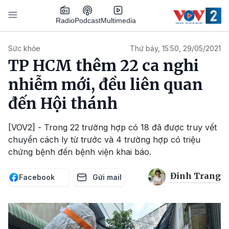
Nhảy đến nội dung
Podcast
Radio
Multimedia
Main navigation
Sức khỏe
Thứ bảy, 15:50, 29/05/2021
TP HCM thêm 22 ca nghi
nhiễm mới, đều liên quan
đến Hội thánh
[VOV2] - Trong 22 trường hợp có 18 đã được truy vết
chuyển cách ly từ trước và 4 trường hợp có triệu
chứng bệnh đến bệnh viện khai báo.
Đinh Trang
Facebook
Gửi mail