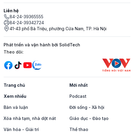
Liên hệ
84-24-39365555
84-24-39342724
41-43 phố Bà Triệu, phường Cửa Nam, TP. Hà Nội
Phát triển và vận hành bởi SolidTech
Mạng xã hội
Theo dõi:
Trang chủ
Mới nhất
Xem nhiều
Podcast
Bàn và luận
Đời sống - Xã hội
Xóa nhà tạm, nhà dột nát
Giáo dục - Đào tạo
Văn hóa - Giải trí
Thể thao