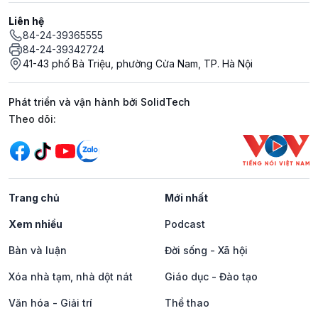
Liên hệ
84-24-39365555
84-24-39342724
41-43 phố Bà Triệu, phường Cửa Nam, TP. Hà Nội
Phát triển và vận hành bởi SolidTech
Mạng xã hội
Theo dõi:
Trang chủ
Mới nhất
Xem nhiều
Podcast
Bàn và luận
Đời sống - Xã hội
Xóa nhà tạm, nhà dột nát
Giáo dục - Đào tạo
Văn hóa - Giải trí
Thể thao