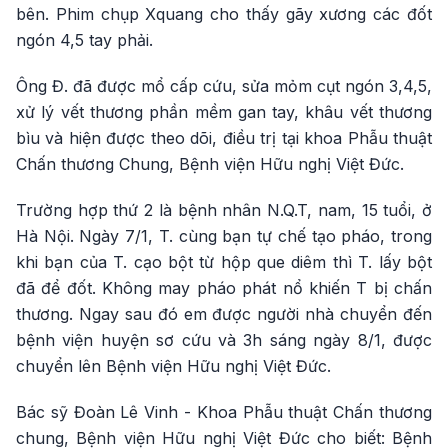
bên. Phim chụp Xquang cho thấy gãy xương các đốt
ngón 4,5 tay phải.
Ông Đ. đã được mổ cấp cứu, sửa mỏm cụt ngón 3,4,5,
xử lý vết thương phần mềm gan tay, khâu vết thương
bìu và hiện được theo dõi, điều trị tại khoa Phẫu thuật
Chấn thương Chung, Bệnh viện Hữu nghị Việt Đức.
Trường hợp thứ 2 là bệnh nhân N.Q.T, nam, 15 tuổi, ở
Hà Nội. Ngày 7/1, T. cùng bạn tự chế tạo pháo, trong
khi bạn của T. cạo bột từ hộp que diêm thì T. lấy bột
đã để đốt. Không may pháo phát nổ khiến T bị chấn
thương. Ngay sau đó em được người nhà chuyển đến
bệnh viện huyện sơ cứu và 3h sáng ngày 8/1, được
chuyển lên Bệnh viện Hữu nghị Việt Đức.
Bác sỹ Đoàn Lê Vinh - Khoa Phẫu thuật Chấn thương
chung, Bệnh viện Hữu nghị Việt Đức cho biết: Bệnh