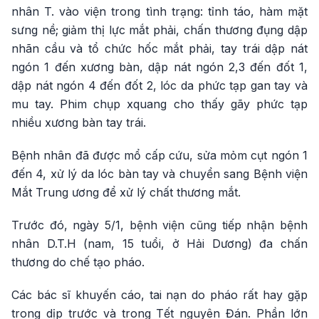
nhân T. vào viện trong tình trạng: tỉnh táo, hàm mặt
sưng nề; giảm thị lực mắt phải, chấn thương đụng dập
nhãn cầu và tổ chức hốc mắt phải, tay trái dập nát
ngón 1 đến xương bàn, dập nát ngón 2,3 đến đốt 1,
dập nát ngón 4 đến đốt 2, lóc da phức tạp gan tay và
mu tay. Phim chụp xquang cho thấy gãy phức tạp
nhiều xương bàn tay trái.
Bệnh nhân đã được mổ cấp cứu, sửa mỏm cụt ngón 1
đến 4, xử lý da lóc bàn tay và chuyển sang Bệnh viện
Mắt Trung ương để xử lý chất thương mắt.
Trước đó, ngày 5/1, bệnh viện cũng tiếp nhận bệnh
nhân D.T.H (nam, 15 tuổi, ở Hải Dương) đa chấn
thương do chế tạo pháo.
Các bác sĩ khuyến cáo, tai nạn do pháo rất hay gặp
trong dịp trước và trong Tết nguyên Đán. Phần lớn