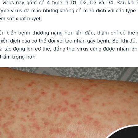
i virus này gồm có 4 type là D1, D2, D3 và D4. Sau khi 
type virus đã mắc nhưng không có miễn dịch với các type v
ễm sốt xuất huyết.
diễn biến bệnh thường nặng hơn lần đầu, thậm chí có thể 
ễn dịch của cơ thể đối với tác nhân gây bệnh. Bởi khi đó
 và tác động lên cơ thể, đồng thời virus cũng được nhân lê
trầm trọng hơn.