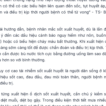
 có thể có các biểu hiện liên quan đến sốc, tụt huyết áp
 và điều trị kịp thời người bệnh có thể tử vong” - TS
 hướng dẫn, bệnh nhân mắc sốt xuất huyết, dù là lần đ
ú ý đến các dấu hiệu cảnh báo nguy hiểm như nôn, buồ
 hoặc có biểu hiện chảy máu bất thường. Khi xuất hiện 
àng sớm càng tốt để được chẩn đoán và điều trị kịp thời. 
n cần được bù nước tích cực bằng đường uống làm sao đả
 hơn so với bình thường.
 cơ cao tái nhiễm sốt xuất huyết là người dân sống ở k
 hiệu sốt cao, đau đầu, đau mỏi toàn thân, người bệnh
iều trị.
 từng xuất hiện ổ dịch sốt xuất huyết, cần chú ý kiểm 
iệt muỗi, diệt bọ gậy. Trong điều kiện thời tiết mưa nhi