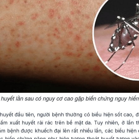
 huyết lần sau có nguy cơ cao gặp biến chứng nguy hiể
 huyết đầu tiên, người bệnh thường có biểu hiện sốt cao, 
ấm xuất huyết rải rác trên bề mặt da. Tuy nhiên, ở lần t
ầm bệnh được khuếch đại lên rất nhiều lần, các biểu hiện
c biến chứng nặng như hiện tượng thoát huyết tương và