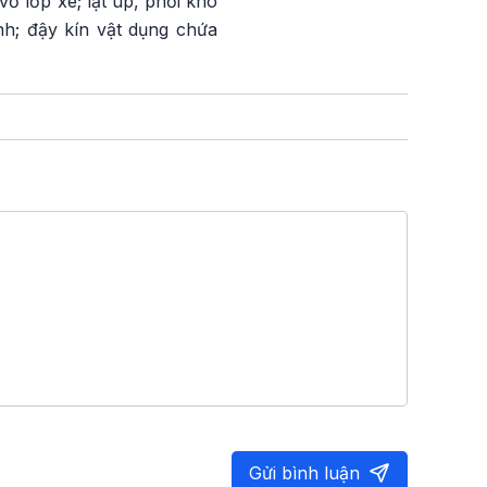
ỏ lốp xe; lật úp, phơi khô
nh; đậy kín vật dụng chứa
Gửi bình luận