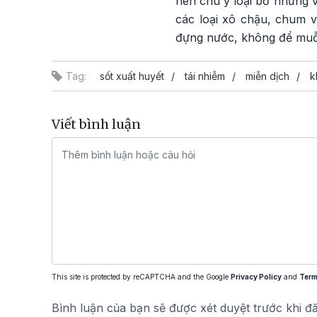
nên chú ý loại bỏ những v
các loại xô chậu, chum v
đựng nước, không để muỗi
Tag:
sốt xuất huyết
tái nhiễm
miễn dịch
k
Viết bình luận
This site is protected by reCAPTCHA and the Google
Privacy Policy
and
Term
Bình luận của bạn sẽ được xét duyệt trước khi đ