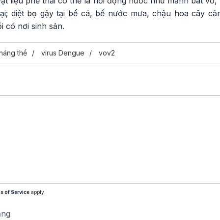
ật liệu phế thải có thể là nơi đọng nước như mảnh bát vỡ, v
ại; diệt bọ gậy tại bể cá, bể nước mưa, chậu hoa cây cả
 có nơi sinh sản.
háng thể
virus Dengue
vov2
s of Service
apply.
ăng