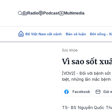
Nhảy đến nội dung
Radio
Podcast
Multimedia
Main navigation
Để Việt Nam cất cánh
Bàn và luận
Đời sống - X
Sức khỏe
Vì sao sốt xu
[VOV2] - Đối với bệnh sốt
biệt, những lần mắc bệnh
Facebook
Gửi 
TS- BS Nguyễn Quốc Thái 