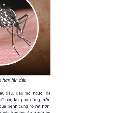
m hơn lần đầu
đau đầu, đau mỏi người, da
hứ hai, khi phản ứng miễn
 của bệnh cũng rõ rệt hơn.
o các khoang ảo trong cơ