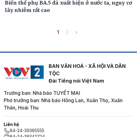
Biến thể phụ BA.5 đã xuất hiện ở nước ta, nguy cơ
lây nhiễm rất cao
Pagination
Trang hiện thời
Trang
1
2
BAN VĂN HOÁ - XÃ HỘI VÀ DÂN
TỘC
Đài Tiếng nói Việt Nam
Trưởng ban: Nhà báo TUYẾT MAI
Phó trưởng ban: Nhà báo Hồng Lan, Xuân Thọ, Xuân
Thân, Hoài Thu
Liên hệ
84-24-39365555
84-24-39342724