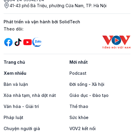
41-43 phố Bà Triệu, phường Cửa Nam, TP. Hà Nội
Phát triển và vận hành bởi SolidTech
Mạng xã hội
Theo dõi:
Trang chủ
Mới nhất
Xem nhiều
Podcast
Bàn và luận
Đời sống - Xã hội
Xóa nhà tạm, nhà dột nát
Giáo dục - Đào tạo
Văn hóa - Giải trí
Thể thao
Pháp luật
Sức khỏe
Chuyện người già
VOV2 kết nối