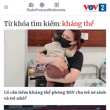
Nhảy đến nội dung
Podcast
Radio
Multimedia
Main navigation
Từ khóa tìm kiếm:
kháng thể
Có cần tiêm kháng thể phòng RSV cho trẻ sơ sinh
và trẻ nhỏ?