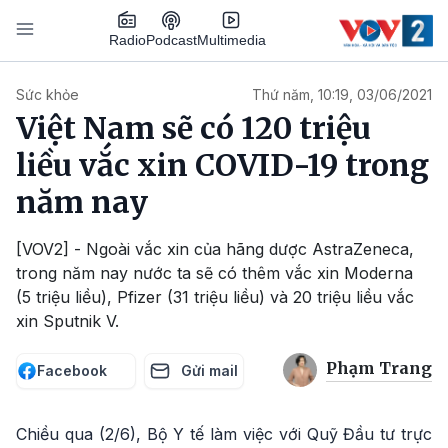
Nhảy đến nội dung
Podcast
Radio
Multimedia
Main navigation
Sức khỏe
Thứ năm, 10:19, 03/06/2021
Việt Nam sẽ có 120 triệu
liều vắc xin COVID-19 trong
năm nay
[VOV2] - Ngoài vắc xin của hãng dược AstraZeneca,
trong năm nay nước ta sẽ có thêm vắc xin Moderna
(5 triệu liều), Pfizer (31 triệu liều) và 20 triệu liều vắc
xin Sputnik V.
Phạm Trang
Facebook
Gửi mail
Chiều qua (2/6), Bộ Y tế làm việc với Quỹ Đầu tư trực