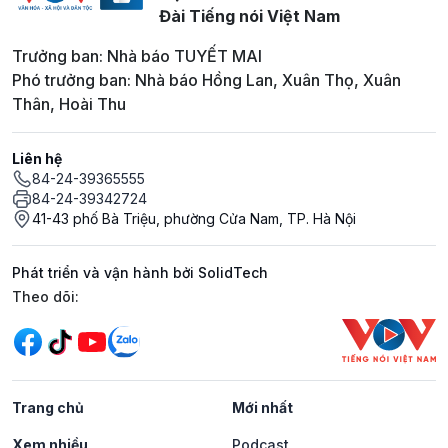
Đài Tiếng nói Việt Nam
Trưởng ban: Nhà báo TUYẾT MAI
Phó trưởng ban: Nhà báo Hồng Lan, Xuân Thọ, Xuân
Thân, Hoài Thu
Liên hệ
84-24-39365555
84-24-39342724
41-43 phố Bà Triệu, phường Cửa Nam, TP. Hà Nội
Phát triển và vận hành bởi SolidTech
Mạng xã hội
Theo dõi:
Trang chủ
Mới nhất
Xem nhiều
Podcast