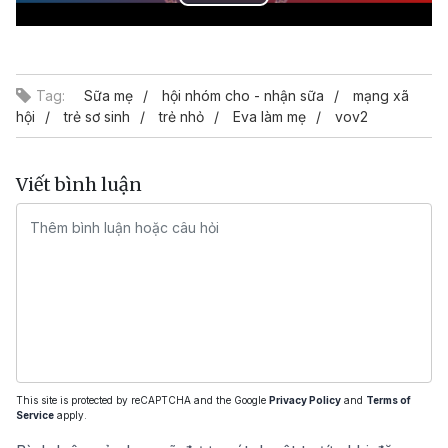
Play
Video
Tag:
Sữa mẹ
hội nhóm cho - nhận sữa
mạng xã
hội
trẻ sơ sinh
trẻ nhỏ
Eva làm mẹ
vov2
Viết bình luận
This site is protected by reCAPTCHA and the Google
Privacy Policy
and
Terms of
Service
apply.