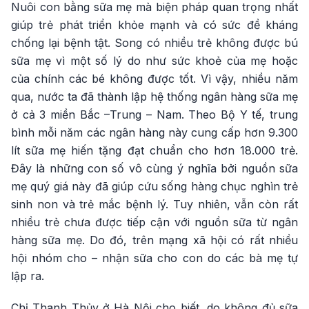
Nuôi con bằng sữa mẹ mà biện pháp quan trọng nhất
giúp trẻ phát triển khỏe mạnh và có sức đề kháng
chống lại bệnh tật. Song có nhiều trẻ không được bú
sữa mẹ vì một số lý do như sức khoẻ của mẹ hoặc
của chính các bé không được tốt. Vì vậy, nhiều năm
qua, nước ta đã thành lập hệ thống ngân hàng sữa mẹ
ở cả 3 miền Bắc –Trung – Nam. Theo Bộ Y tế, trung
bình mỗi năm các ngân hàng này cung cấp hơn 9.300
lít sữa mẹ hiến tặng đạt chuẩn cho hơn 18.000 trẻ.
Đây là những con số vô cùng ý nghĩa bởi nguồn sữa
mẹ quý giá này đã giúp cứu sống hàng chục nghìn trẻ
sinh non và trẻ mắc bệnh lý. Tuy nhiên, vẫn còn rất
nhiều trẻ chưa được tiếp cận với nguồn sữa từ ngân
hàng sữa mẹ. Do đó, trên mạng xã hội có rất nhiều
hội nhóm cho – nhận sữa cho con do các bà mẹ tự
lập ra.
Chị Thanh Thủy ở Hà Nội cho biết, do không đủ sữa