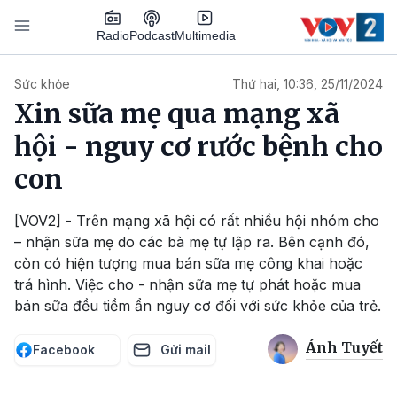
Nhảy đến nội dung
Podcast
Radio
Multimedia
Main navigation
Sức khỏe
Thứ hai, 10:36, 25/11/2024
Xin sữa mẹ qua mạng xã
hội - nguy cơ rước bệnh cho
con
[VOV2] - Trên mạng xã hội có rất nhiều hội nhóm cho
– nhận sữa mẹ do các bà mẹ tự lập ra. Bên cạnh đó,
còn có hiện tượng mua bán sữa mẹ công khai hoặc
trá hình. Việc cho - nhận sữa mẹ tự phát hoặc mua
bán sữa đều tiềm ẩn nguy cơ đối với sức khỏe của trẻ.
Ánh Tuyết
Facebook
Gửi mail