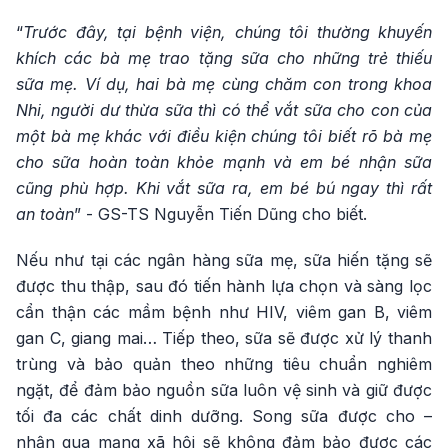
“
Trước đây, tại bệnh viện, chúng tôi thường khuyến
khích các bà mẹ trao tặng sữa cho những trẻ thiếu
sữa mẹ. Ví dụ, hai bà mẹ cùng chăm con trong khoa
Nhi, người dư thừa sữa thì có thể vắt sữa cho con của
một bà mẹ khác với điều kiện chúng tôi biết rõ bà mẹ
cho sữa hoàn toàn khỏe mạnh và em bé nhận sữa
cũng phù hợp. Khi vắt sữa ra, em bé bú ngay thì rất
an toàn
” - GS-TS Nguyễn Tiến Dũng cho biết.
Nếu như tại các ngân hàng sữa mẹ, sữa hiến tặng sẽ
được thu thập, sau đó tiến hành lựa chọn và sàng lọc
cẩn thận các mầm bệnh như HIV, viêm gan B, viêm
gan C, giang mai… Tiếp theo, sữa sẽ được xử lý thanh
trùng và bảo quản theo những tiêu chuẩn nghiêm
ngặt, để đảm bảo nguồn sữa luôn vệ sinh và giữ được
tối đa các chất dinh dưỡng. Song sữa được cho –
nhận qua mạng xã hội sẽ không đảm bảo được các