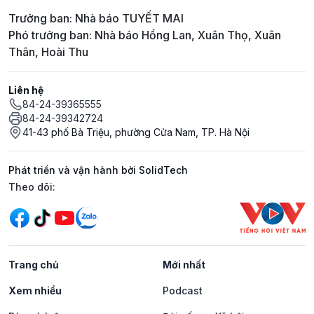
Trưởng ban: Nhà báo TUYẾT MAI
Phó trưởng ban: Nhà báo Hồng Lan, Xuân Thọ, Xuân
Thân, Hoài Thu
Liên hệ
84-24-39365555
84-24-39342724
41-43 phố Bà Triệu, phường Cửa Nam, TP. Hà Nội
Phát triển và vận hành bởi SolidTech
Mạng xã hội
Theo dõi:
Trang chủ
Mới nhất
Xem nhiều
Podcast