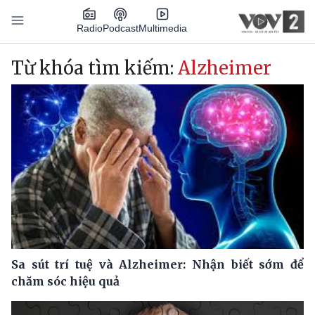
Nhảy đến nội dung
Podcast
Radio
Multimedia
Main navigation
Từ khóa tìm kiếm:
Alzheimer
Sa sút trí tuệ và Alzheimer: Nhận biết sớm để
chăm sóc hiệu quả