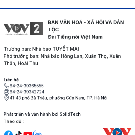
BAN VĂN HOÁ - XÃ HỘI VÀ DÂN
TỘC
Đài Tiếng nói Việt Nam
Trưởng ban: Nhà báo TUYẾT MAI
Phó trưởng ban: Nhà báo Hồng Lan, Xuân Thọ, Xuân
Thân, Hoài Thu
Liên hệ
84-24-39365555
84-24-39342724
41-43 phố Bà Triệu, phường Cửa Nam, TP. Hà Nội
Phát triển và vận hành bởi SolidTech
Mạng xã hội
Theo dõi: