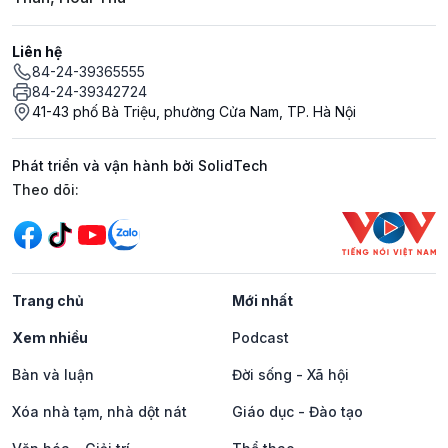
Liên hệ
84-24-39365555
84-24-39342724
41-43 phố Bà Triệu, phường Cửa Nam, TP. Hà Nội
Phát triển và vận hành bởi SolidTech
Mạng xã hội
Theo dõi:
Trang chủ
Mới nhất
Xem nhiều
Podcast
Bàn và luận
Đời sống - Xã hội
Xóa nhà tạm, nhà dột nát
Giáo dục - Đào tạo