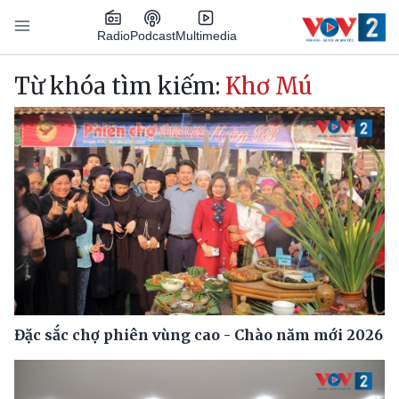
Nhảy đến nội dung
Podcast
Radio
Multimedia
Main navigation
Từ khóa tìm kiếm:
Khơ Mú
Đặc sắc chợ phiên vùng cao - Chào năm mới 2026