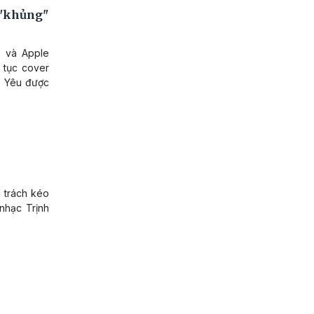
 "khủng"
s và Apple
p tục cover
- Yêu được
 trách kéo
nhạc Trịnh