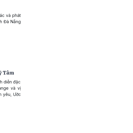
c và phát
ịch Đà Nẵng
Mỹ Tâm
nh diễn đặc
ange và vị
nh yêu, Ước