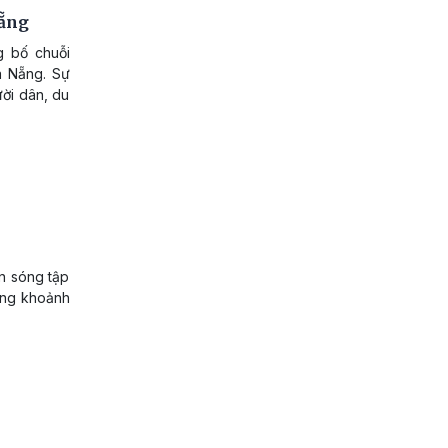
Nẵng
g bố chuỗi
à Nẵng. Sự
ời dân, du
n sóng tập
hững khoảnh