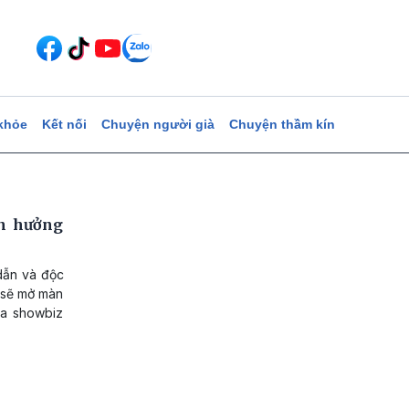
khỏe
Kết nối
Chuyện người già
Chuyện thầm kín
n hưởng
dẫn và độc
 sẽ mở màn
ủa showbiz