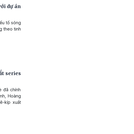
ới dự án
ếu tố sóng
g theo tinh
t series
è đã chính
Linh, Hoàng
ê-kíp xuất