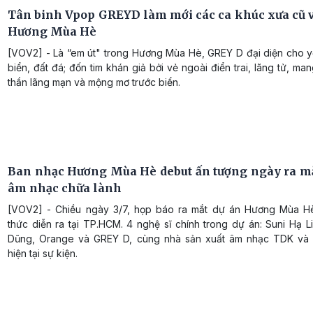
Tân binh Vpop GREYD làm mới các ca khúc xưa cũ v
Hương Mùa Hè
[VOV2] - Là “em út" trong Hương Mùa Hè, GREY D đại diện cho y
biển, đất đá; đốn tim khán giả bởi vẻ ngoài điển trai, lãng tử, man
thần lãng mạn và mộng mơ trước biển.
Ban nhạc Hương Mùa Hè debut ấn tượng ngày ra mắ
âm nhạc chữa lành
[VOV2] - Chiều ngày 3/7, họp báo ra mắt dự án Hương Mùa H
thức diễn ra tại TP.HCM. 4 nghệ sĩ chính trong dự án: Suni Hạ 
Dũng, Orange và GREY D, cùng nhà sản xuất âm nhạc TDK và 
hiện tại sự kiện.