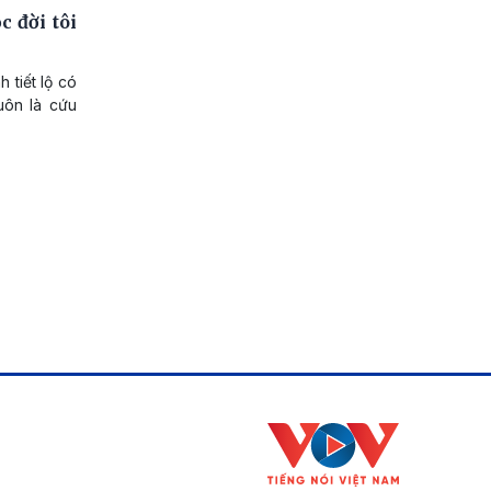
 đời tôi
 tiết lộ có
uôn là cứu