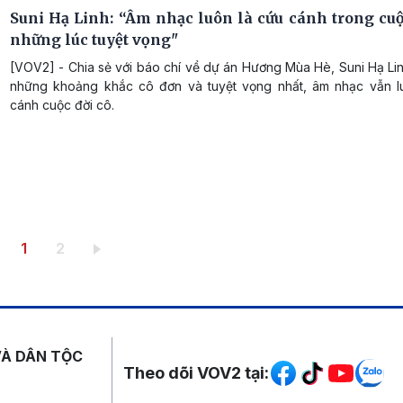
Suni Hạ Linh: “Âm nhạc luôn là cứu cánh trong cuộc
những lúc tuyệt vọng"
[VOV2] - Chia sẻ với báo chí về dự án Hương Mùa Hè, Suni Hạ Linh
những khoảng khắc cô đơn và tuyệt vọng nhất, âm nhạc vẫn l
cánh cuộc đời cô.
Trang hiện thời
Trang
1
2
Mạng xã hội
VÀ DÂN TỘC
Theo dõi VOV2 tại: