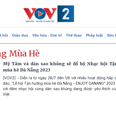
ã hội
Giáo dục
Văn hóa - Giải trí
Thể thao
Pháp luật
Sức 
g Mùa Hè
Mỹ Tâm và dàn sao khủng sẽ đổ bộ Nhạc hội Tậ
mùa hè Đà Nẵng 2023
[VOV2] - Diễn ra từ ngày 28/7 đến 1/8 với nhiều hoạt động hấp 
đáo, “Lễ hội Tận hưởng mùa hè Đà Nẵng – ENJOY DANANG” 2023
với đêm nhạc hội cùng dàn sao khủng đang được yêu thích c
Việt.