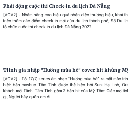
Phát động cuộc thi Check-in du lịch Đà Nẵng
[VOV2] - Nhằm nâng cao hiệu quả nhận diện thương hiệu, khai thá
triển thêm các điểm check in mới của du lịch thành phố, Sở Du l
tổ chức cuộc thi check in du lịch Đà Nẵng 2022
Tlinh gia nhập "Hương mùa hè" cover hit khủng 
[VOV2] - Tối 17/7, series âm nhạc "Hương mùa hè" ra mắt màn trì
biệt: bản mashup Tâm Tình được thể hiện bởi Suni Hạ Linh, Or
khách mời Tlinh. Tâm Tình gồm 3 bản hit của Mỹ Tâm: Giấc mơ tì
gì, Người hãy quên em đi.