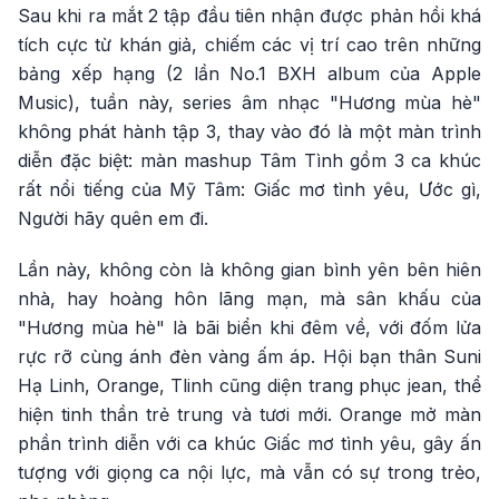
Sau khi ra mắt 2 tập đầu tiên nhận được phản hồi khá
tích cực từ khán giả, chiếm các vị trí cao trên những
bảng xếp hạng (2 lần No.1 BXH album của Apple
Music), tuần này, series âm nhạc "Hương mùa hè"
không phát hành tập 3, thay vào đó là một màn trình
diễn đặc biệt: màn mashup Tâm Tình gồm 3 ca khúc
rất nổi tiếng của Mỹ Tâm: Giấc mơ tình yêu, Ước gì,
Người hãy quên em đi.
Lần này, không còn là không gian bình yên bên hiên
nhà, hay hoàng hôn lãng mạn, mà sân khấu của
"Hương mùa hè" là bãi biển khi đêm về, với đốm lửa
rực rỡ cùng ánh đèn vàng ấm áp. Hội bạn thân Suni
Hạ Linh, Orange, Tlinh cũng diện trang phục jean, thể
hiện tinh thần trẻ trung và tươi mới. Orange mở màn
phần trình diễn với ca khúc Giấc mơ tình yêu, gây ấn
tượng với giọng ca nội lực, mà vẫn có sự trong trẻo,