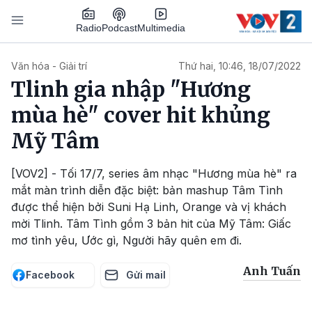
Nhảy đến nội dung
Podcast
Radio
Multimedia
Main navigation
Văn hóa - Giải trí
Thứ hai, 10:46, 18/07/2022
Tlinh gia nhập "Hương
mùa hè" cover hit khủng
Mỹ Tâm
[VOV2] - Tối 17/7, series âm nhạc "Hương mùa hè" ra
mắt màn trình diễn đặc biệt: bản mashup Tâm Tình
được thể hiện bởi Suni Hạ Linh, Orange và vị khách
mời Tlinh. Tâm Tình gồm 3 bản hit của Mỹ Tâm: Giấc
mơ tình yêu, Ước gì, Người hãy quên em đi.
Anh Tuấn
Facebook
Gửi mail