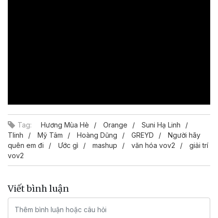
Tag:
Hương Mùa Hè
Orange
Suni Hạ Linh
Tlinh
Mỹ Tâm
Hoàng Dũng
GREYD
Người hãy
quên em đi
Ước gì
mashup
văn hóa vov2
giải trí
vov2
Viết bình luận