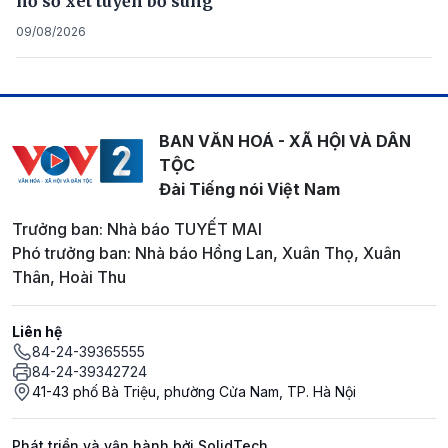
hồ sơ xét tuyển bổ sung
09/08/2026
BAN VĂN HOÁ - XÃ HỘI VÀ DÂN
TỘC
Đài Tiếng nói Việt Nam
Trưởng ban: Nhà báo TUYẾT MAI
Phó trưởng ban: Nhà báo Hồng Lan, Xuân Thọ, Xuân
Thân, Hoài Thu
Liên hệ
84-24-39365555
84-24-39342724
41-43 phố Bà Triệu, phường Cửa Nam, TP. Hà Nội
Phát triển và vận hành bởi SolidTech