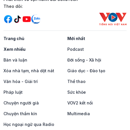
Mạng xã hội
Theo dõi:
Trang chủ
Mới nhất
Xem nhiều
Podcast
Bàn và luận
Đời sống - Xã hội
Xóa nhà tạm, nhà dột nát
Giáo dục - Đào tạo
Văn hóa - Giải trí
Thể thao
Pháp luật
Sức khỏe
Chuyện người già
VOV2 kết nối
Chuyện thầm kín
Multimedia
Học ngoại ngữ qua Radio