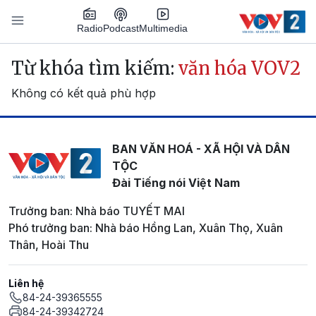
Nhảy đến nội dung
Podcast
Radio
Multimedia
Main navigation
Từ khóa tìm kiếm:
văn hóa VOV2
Không có kết quả phù hợp
BAN VĂN HOÁ - XÃ HỘI VÀ DÂN
TỘC
Đài Tiếng nói Việt Nam
Trưởng ban: Nhà báo TUYẾT MAI
Phó trưởng ban: Nhà báo Hồng Lan, Xuân Thọ, Xuân
Thân, Hoài Thu
Liên hệ
84-24-39365555
84-24-39342724