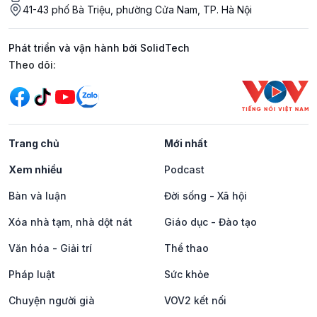
41-43 phố Bà Triệu, phường Cửa Nam, TP. Hà Nội
Phát triển và vận hành bởi SolidTech
Mạng xã hội
Theo dõi:
Trang chủ
Mới nhất
Xem nhiều
Podcast
Bàn và luận
Đời sống - Xã hội
Xóa nhà tạm, nhà dột nát
Giáo dục - Đào tạo
Văn hóa - Giải trí
Thể thao
Pháp luật
Sức khỏe
Chuyện người già
VOV2 kết nối