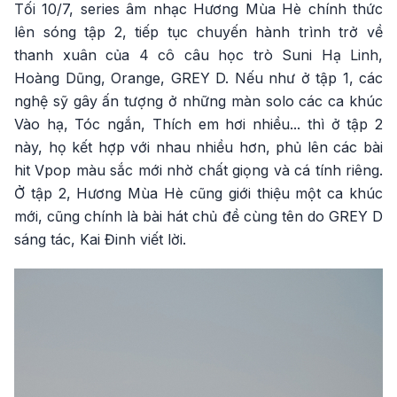
Tối 10/7, series âm nhạc Hương Mùa Hè chính thức
lên sóng tập 2, tiếp tục chuyến hành trình trở về
thanh xuân của 4 cô câu học trò Suni Hạ Linh,
Hoàng Dũng, Orange, GREY D. Nếu như ở tập 1, các
nghệ sỹ gây ấn tượng ở những màn solo các ca khúc
Vào hạ, Tóc ngắn, Thích em hơi nhiều... thì ở tập 2
này, họ kết hợp với nhau nhiều hơn, phủ lên các bài
hit Vpop màu sắc mới nhờ chất giọng và cá tính riêng.
Ở tập 2, Hương Mùa Hè cũng giới thiệu một ca khúc
mới, cũng chính là bài hát chủ đề cùng tên do GREY D
sáng tác, Kai Đinh viết lời.