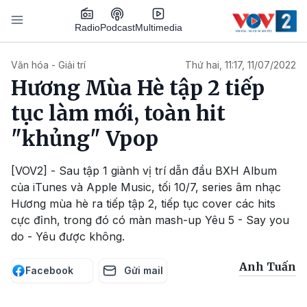
Nhảy đến nội dung
Podcast
Radio
Multimedia
Main navigation
Văn hóa - Giải trí
Thứ hai, 11:17, 11/07/2022
Hương Mùa Hè tập 2 tiếp
tục làm mới, toàn hit
"khủng" Vpop
[VOV2] - Sau tập 1 giành vị trí dẫn đầu BXH Album
của iTunes và Apple Music, tối 10/7, series âm nhạc
Hương mùa hè ra tiếp tập 2, tiếp tục cover các hits
cực đỉnh, trong đó có màn mash-up Yêu 5 - Say you
do - Yêu được không.
Anh Tuấn
Facebook
Gửi mail