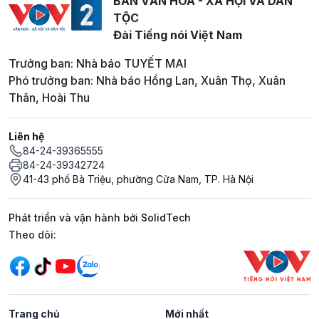
BAN VĂN HOÁ - XÃ HỘI VÀ DÂN
TỘC
Đài Tiếng nói Việt Nam
Trưởng ban: Nhà báo TUYẾT MAI
Phó trưởng ban: Nhà báo Hồng Lan, Xuân Thọ, Xuân
Thân, Hoài Thu
Liên hệ
84-24-39365555
84-24-39342724
41-43 phố Bà Triệu, phường Cửa Nam, TP. Hà Nội
Phát triển và vận hành bởi SolidTech
Mạng xã hội
Theo dõi:
Trang chủ
Mới nhất