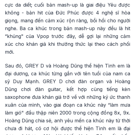
cực da diết; cuối bản mash-up là giai điệu Yêu được
không - bản hit của Đức Phúc được 4 nghệ sĩ hòa
giọng, mang đến cảm xúc rộn ràng, bồi hồi cho người
nghe. Ba ca khúc trong bản mash-up này đều là hit
“khủng" của Vpop trước đây, dễ gợi lại những cảm
xúc cho khán giả khi thưởng thức lại theo cách phối
mới.
Sau đó, GREY D và Hoàng Dũng thể hiện Tình em là
đại dương, ca khúc từng gắn với tên tuổi của nam ca
sỹ Duy Mạnh. GREY D chơi đàn organ và Hoàng
Dũng chơi đàn guitar, kết hợp cùng tiếng kèn
saxophone đưa khán giả trở về với những ký ức thanh
xuân của mình, vào giai đoạn ca khúc này “làm mưa
làm gió" đầu thập niên 2000 trong cộng đồng 8x, 9x.
Hoàng Dũng chia sẻ, anh yêu mến ca khúc này từ thời
chưa đi hát, có cơ hội được thể hiện Tình em là đại