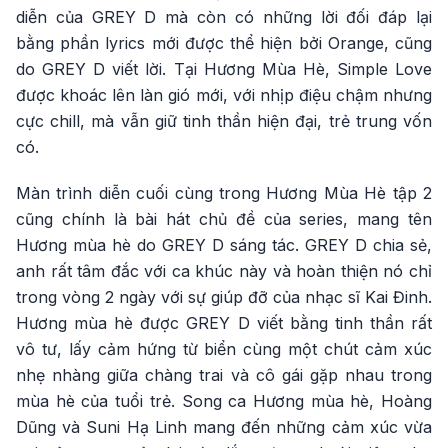
diễn của GREY D mà còn có những lời đối đáp lại
bằng phần lyrics mới được thể hiện bởi Orange, cũng
do GREY D viết lời. Tại Hương Mùa Hè, Simple Love
được khoác lên làn gió mới, với nhịp điệu chậm nhưng
cực chill, mà vẫn giữ tinh thần hiện đại, trẻ trung vốn
có.
Màn trình diễn cuối cùng trong Hương Mùa Hè tập 2
cũng chính là bài hát chủ đề của series, mang tên
Hương mùa hè do GREY D sáng tác. GREY D chia sẻ,
anh rất tâm đắc với ca khúc này và hoàn thiện nó chỉ
trong vòng 2 ngày với sự giúp đỡ của nhạc sĩ Kai Đinh.
Hương mùa hè được GREY D viết bằng tinh thần rất
vô tư, lấy cảm hứng từ biển cùng một chút cảm xúc
nhẹ nhàng giữa chàng trai và cô gái gặp nhau trong
mùa hè của tuổi trẻ. Song ca Hương mùa hè, Hoàng
Dũng và Suni Hạ Linh mang đến những cảm xúc vừa