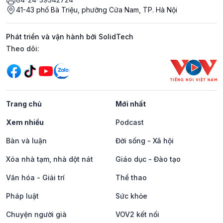
41-43 phố Bà Triệu, phường Cửa Nam, TP. Hà Nội
Phát triển và vận hành bởi SolidTech
Mạng xã hội
Theo dõi:
Trang chủ
Mới nhất
Xem nhiều
Podcast
Bàn và luận
Đời sống - Xã hội
Xóa nhà tạm, nhà dột nát
Giáo dục - Đào tạo
Văn hóa - Giải trí
Thể thao
Pháp luật
Sức khỏe
Chuyện người già
VOV2 kết nối