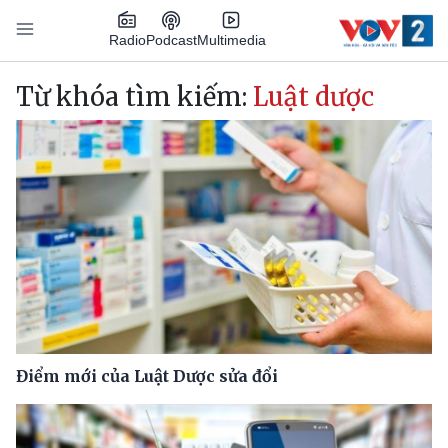
Nhảy đến nội dung
Podcast
Radio
Multimedia
Main navigation
Từ khóa tìm kiếm:
Luật dược
Điểm mới của Luật Dược sửa đổi