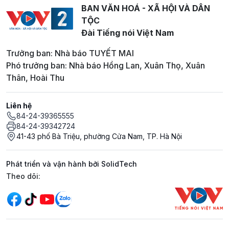
BAN VĂN HOÁ - XÃ HỘI VÀ DÂN
TỘC
Đài Tiếng nói Việt Nam
Trưởng ban: Nhà báo TUYẾT MAI
Phó trưởng ban: Nhà báo Hồng Lan, Xuân Thọ, Xuân
Thân, Hoài Thu
Liên hệ
84-24-39365555
84-24-39342724
41-43 phố Bà Triệu, phường Cửa Nam, TP. Hà Nội
Phát triển và vận hành bởi SolidTech
Mạng xã hội
Theo dõi: