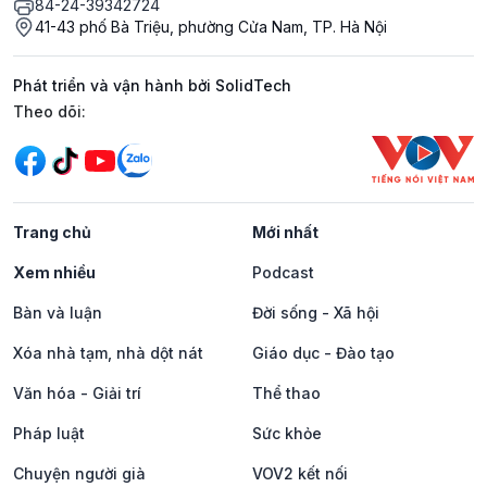
84-24-39342724
41-43 phố Bà Triệu, phường Cửa Nam, TP. Hà Nội
Phát triển và vận hành bởi SolidTech
Mạng xã hội
Theo dõi:
Trang chủ
Mới nhất
Xem nhiều
Podcast
Bàn và luận
Đời sống - Xã hội
Xóa nhà tạm, nhà dột nát
Giáo dục - Đào tạo
Văn hóa - Giải trí
Thể thao
Pháp luật
Sức khỏe
Chuyện người già
VOV2 kết nối