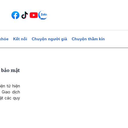
khỏe
Kết nối
Chuyện người già
Chuyện thầm kín
ề bảo mật
ện tử hiện
 Giao dịch
hặt các quy