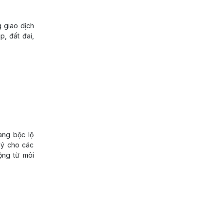
g giao dịch
p, đất đai,
ang bộc lộ
lý cho các
ộng từ môi