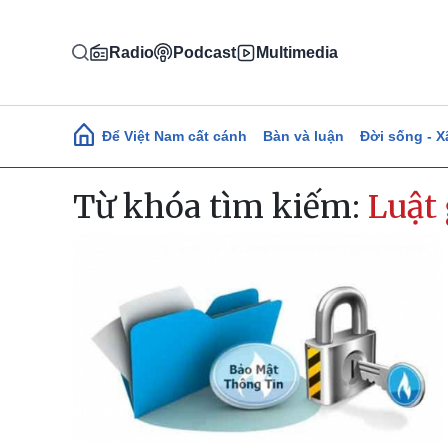
Nhảy đến nội dung
Radio
Podcast
Multimedia
Main navigation
Để Việt Nam cất cánh
Bàn và luận
Đời sống - X
Từ khóa tìm kiếm:
Luật 