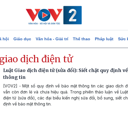
ã hội
Giáo dục
Văn hóa - Giải trí
Thể thao
Pháp luật
Sức 
giao dịch điện tử
Luật Giao dịch điện tử (sửa đổi): Siết chặt quy định v
thông tin
[VOV2] - Một số quy định về bảo mật thông tin các giao dịch đi
vẫn còn đơn lẻ và chưa hiệu quả. Trong phiên thảo luận về Luật
điện tử (sửa đổi), các đại biểu kiến nghị sửa đổi, bổ sung, siết c
định về bảo mật thông tin.