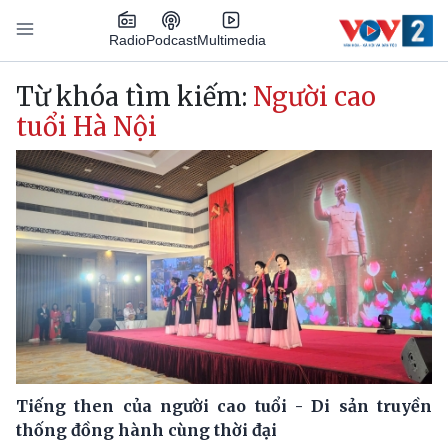
Nhảy đến nội dung
Podcast
Radio
Multimedia
Main navigation
Từ khóa tìm kiếm:
Người cao
tuổi Hà Nội
Tiếng then của người cao tuổi - Di sản truyền
thống đồng hành cùng thời đại