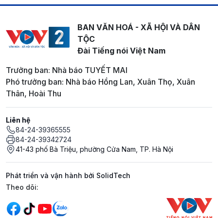
BAN VĂN HOÁ - XÃ HỘI VÀ DÂN
TỘC
Đài Tiếng nói Việt Nam
Trưởng ban: Nhà báo TUYẾT MAI
Phó trưởng ban: Nhà báo Hồng Lan, Xuân Thọ, Xuân
Thân, Hoài Thu
Liên hệ
84-24-39365555
84-24-39342724
41-43 phố Bà Triệu, phường Cửa Nam, TP. Hà Nội
Phát triển và vận hành bởi SolidTech
Mạng xã hội
Theo dõi: