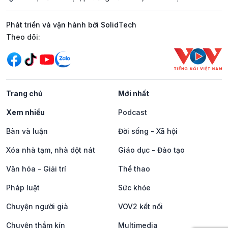
Phát triển và vận hành bởi SolidTech
Mạng xã hội
Theo dõi:
Trang chủ
Mới nhất
Xem nhiều
Podcast
Bàn và luận
Đời sống - Xã hội
Xóa nhà tạm, nhà dột nát
Giáo dục - Đào tạo
Văn hóa - Giải trí
Thể thao
Pháp luật
Sức khỏe
Chuyện người già
VOV2 kết nối
Chuyện thầm kín
Multimedia