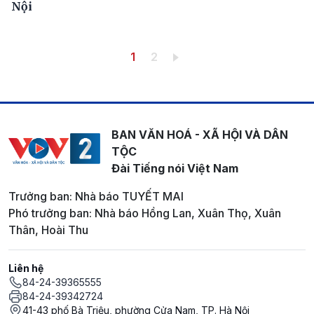
Nội
Pagination
Trang hiện thời
Trang
1
2
BAN VĂN HOÁ - XÃ HỘI VÀ DÂN
TỘC
Đài Tiếng nói Việt Nam
Trưởng ban: Nhà báo TUYẾT MAI
Phó trưởng ban: Nhà báo Hồng Lan, Xuân Thọ, Xuân
Thân, Hoài Thu
Liên hệ
84-24-39365555
84-24-39342724
41-43 phố Bà Triệu, phường Cửa Nam, TP. Hà Nội