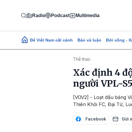
Nhảy đến nội dung
Radio
Podcast
Multimedia
Main navigation
Để Việt Nam cất cánh
Bàn và luận
Đời sống - X
Thể thao
Xác định 4 độ
người VPL-S
[VOV2] - Loạt đấu bảng V
Thiên Khôi FC, Đại Từ, Lu
Facebook
Gửi 