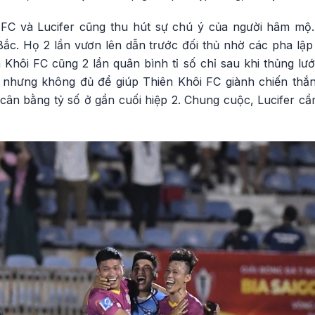
FC và Lucifer cũng thu hút sự chú ý của người hâm mộ.
Bắc. Họ 2 lần vươn lên dẫn trước đối thủ nhờ các pha lập
Khôi FC cũng 2 lần quân bình tỉ số chỉ sau khi thủng lướ
nhưng không đủ để giúp Thiên Khôi FC giành chiến thắn
cân bằng tỷ số ở gần cuối hiệp 2. Chung cuộc, Lucifer cầ