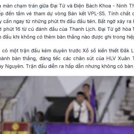
 màn chạm trán giữa Đại Từ và Điện Bách Khoa - Ninh T
tiếp đến tấm vé tham dự vòng Bán kết VPL-S5. Tính chất 
ay cấn ngay từ những phút thi đấu đầu tiên. Bất ngờ xảy ra
 phút 16 từ cú đánh đầu của Thanh Lịch. Đại Từ gỡ hòa 1
n đấu khi không có thêm bàn thắng nào được ghi trong hiệ
 có một trận đấu kém duyên trước Xổ số kiến thiết Đắk Lắ
hành bàn thắng, đáng tiếc các chân sút của HLV Xuân
Tây Nguyên. Trận đấu diễn ra hấp dẫn nhưng không có bàn