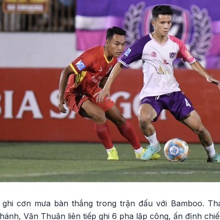
 ghi cơn mưa bàn thắng trong trận đấu với Bamboo. T
nh, Văn Thuận liên tiếp ghi 6 pha lập công, ấn định chiế