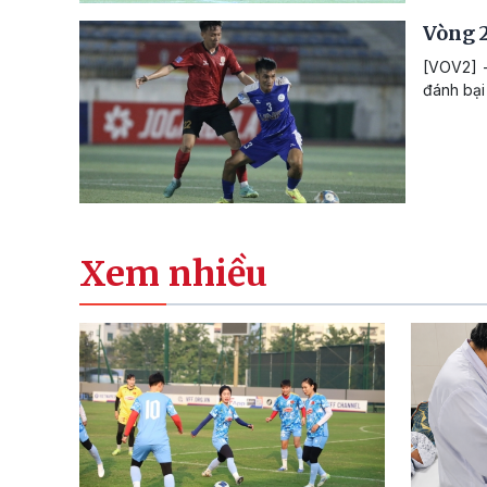
Vòng 2
[VOV2] -
đánh bại 
Xem nhiều