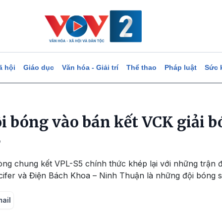
ã hội
Giáo dục
Văn hóa - Giải trí
Thể thao
Pháp luật
Sức 
i bóng vào bán kết VCK giải b
5
òng chung kết VPL-S5 chính thức khép lại với những trận 
cifer và Điện Bách Khoa – Ninh Thuận là những đội bóng sẽ 
mail