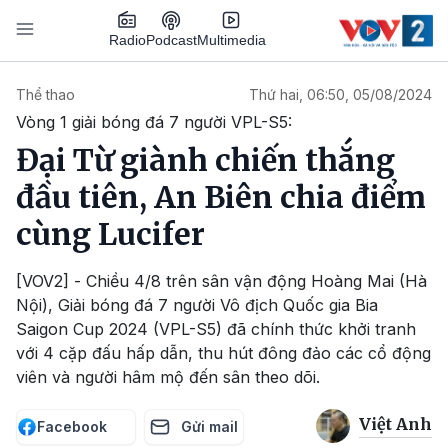
Nhảy đến nội dung
Podcast
Radio
Multimedia
Main navigation
Thể thao
Thứ hai, 06:50, 05/08/2024
Vòng 1 giải bóng đá 7 người VPL-S5:
Đại Từ giành chiến thắng
đầu tiên, An Biên chia điểm
cùng Lucifer
[VOV2] - Chiều 4/8 trên sân vận động Hoàng Mai (Hà
Nội), Giải bóng đá 7 người Vô địch Quốc gia Bia
Saigon Cup 2024 (VPL-S5) đã chính thức khởi tranh
với 4 cặp đấu hấp dẫn, thu hút đông đảo các cổ động
viên và người hâm mộ đến sân theo dõi.
Việt Anh
Facebook
Gửi mail