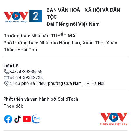
BAN VĂN HOÁ - XÃ HỘI VÀ DÂN
TỘC
Đài Tiếng nói Việt Nam
Trưởng ban: Nhà báo TUYẾT MAI
Phó trưởng ban: Nhà báo Hồng Lan, Xuân Thọ, Xuân
Thân, Hoài Thu
Liên hệ
84-24-39365555
84-24-39342724
41-43 phố Bà Triệu, phường Cửa Nam, TP. Hà Nội
Phát triển và vận hành bởi SolidTech
Mạng xã hội
Theo dõi: