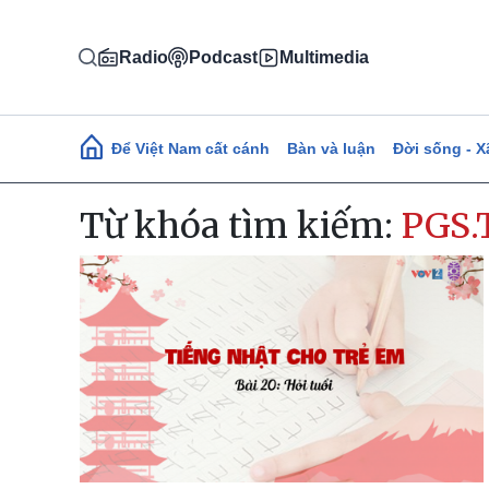
Nhảy đến nội dung
Radio
Podcast
Multimedia
Main navigation
Để Việt Nam cất cánh
Bàn và luận
Đời sống - X
Từ khóa tìm kiếm:
PGS.