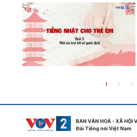
Pagination
Trang hiện th
Trang
Tr
1
2
3
BAN VĂN HOÁ - XÃ HỘI 
Đài Tiếng nói Việt Nam