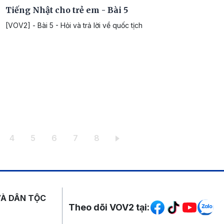
Tiếng Nhật cho trẻ em - Bài 5
[VOV2] - Bài 5 - Hỏi và trả lời về quốc tịch
ời
ang
Trang
Trang
Trang
Trang
Trang
4
5
6
7
8
Mạng xã hội
VÀ DÂN TỘC
Theo dõi VOV2 tại: