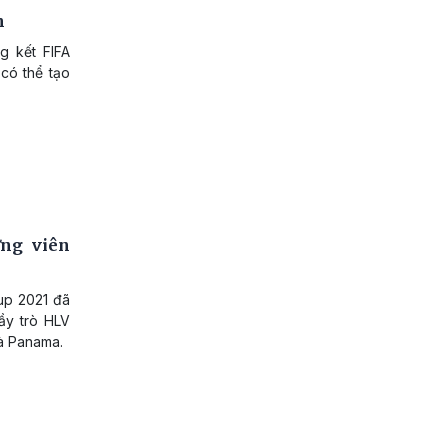
h
g kết FIFA
 có thể tạo
ứng viên
Cup 2021 đã
hầy trò HLV
và Panama.