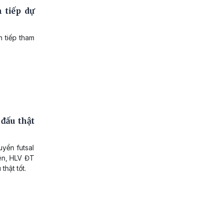
 tiếp dự
n tiếp tham
 đấu thật
uyển futsal
iên, HLV ĐT
thật tốt.