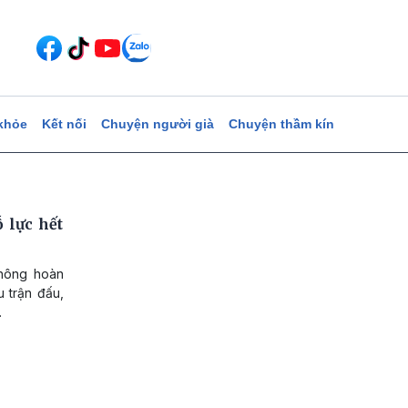
khỏe
Kết nối
Chuyện người già
Chuyện thầm kín
 lực hết
không hoàn
u trận đấu,
.