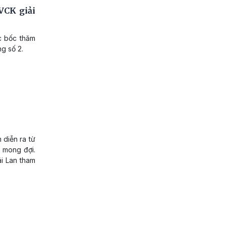
VCK giải
c bốc thăm
g số 2.
 diễn ra từ
i mong đợi.
i Lan tham