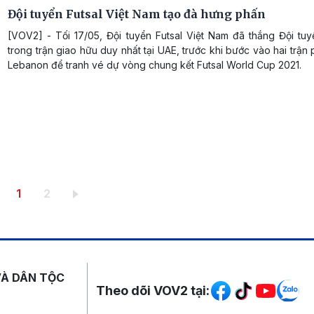
Đội tuyển Futsal Việt Nam tạo đà hưng phấn
[VOV2] - Tối 17/05, Đội tuyển Futsal Việt Nam đã thắng Đội tuy
trong trận giao hữu duy nhất tại UAE, trước khi bước vào hai trận p
Lebanon để tranh vé dự vòng chung kết Futsal World Cup 2021.
Trang hiện thời
Trang
1
2
Mạng xã hội
VÀ DÂN TỘC
Theo dõi VOV2 tại: