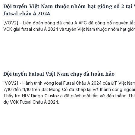
Đội tuyển Việt Nam thuộc nhóm hạt giống số 2 tại 
futsal châu Á 2024
[VOV2] - Liên đoàn bóng đá châu Á AFC đã công bố nguyên tắ
VCK giải futsal châu Á 2024 và tuyển Việt Nam thuộc nhóm hạt giốn
Đội tuyển Futsal Việt Nam chạy đà hoàn hảo
[VOV2] - Hành trình vòng loại Futsal Châu Á 2024 của ĐT Việt Nam
7/10 đến 11/10 trên đất Mông Cổ đã khép lại với thành công ngoà
Thầy trò HLV Diego Giustozzi đã giành một tấm vé đến thẳng Thá
dự VCK Futsal Châu Á 2024.