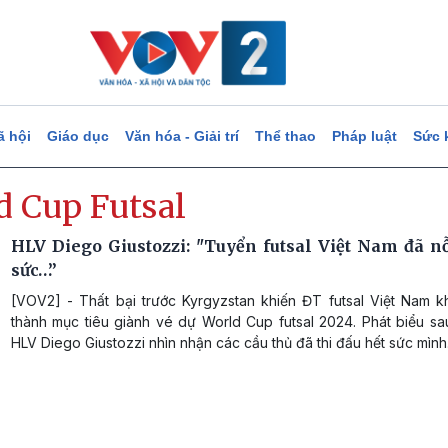
ã hội
Giáo dục
Văn hóa - Giải trí
Thể thao
Pháp luật
Sức 
d Cup Futsal
HLV Diego Giustozzi: "Tuyển futsal Việt Nam đã nỗ
sức…”
[VOV2] - Thất bại trước Kyrgyzstan khiến ĐT futsal Việt Nam 
thành mục tiêu giành vé dự World Cup futsal 2024. Phát biểu sa
HLV Diego Giustozzi nhìn nhận các cầu thủ đã thi đấu hết sức mình