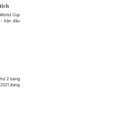
tích
p World Cup
 - trận đấu
 thứ 2 bảng
l 2021 đang