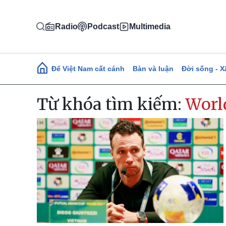
Nhảy đến nội dung
Radio
Podcast
Multimedia
Main navigation
Để Việt Nam cất cánh
Bàn và luận
Đời sống - X
Từ khóa tìm kiếm:
Worl