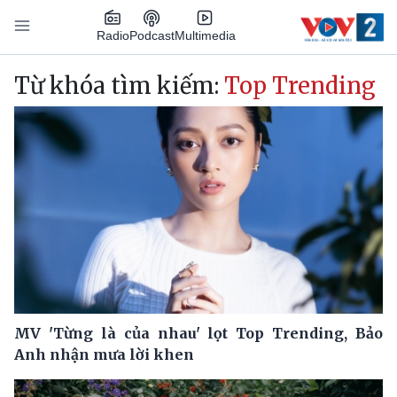
Nhảy đến nội dung
Podcast
Radio
Multimedia
Main navigation
Từ khóa tìm kiếm:
Top Trending
MV 'Từng là của nhau' lọt Top Trending, Bảo
Anh nhận mưa lời khen