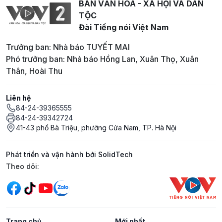
BAN VĂN HOÁ - XÃ HỘI VÀ DÂN
TỘC
Đài Tiếng nói Việt Nam
Trưởng ban: Nhà báo TUYẾT MAI
Phó trưởng ban: Nhà báo Hồng Lan, Xuân Thọ, Xuân
Thân, Hoài Thu
Liên hệ
84-24-39365555
84-24-39342724
41-43 phố Bà Triệu, phường Cửa Nam, TP. Hà Nội
Phát triển và vận hành bởi SolidTech
Mạng xã hội
Theo dõi:
Trang chủ
Mới nhất