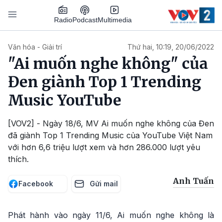
Nhảy đến nội dung
Podcast
Radio
Multimedia
Main navigation
Văn hóa - Giải trí
Thứ hai, 10:19, 20/06/2022
"Ai muốn nghe không" của
Đen giành Top 1 Trending
Music YouTube
[VOV2] - Ngày 18/6, MV Ai muốn nghe không của Đen
đã giành Top 1 Trending Music của YouTube Việt Nam
với hơn 6,6 triệu lượt xem và hơn 286.000 lượt yêu
thích.
Anh Tuấn
Facebook
Gửi mail
Phát hành vào ngày 11/6, Ai muốn nghe không là