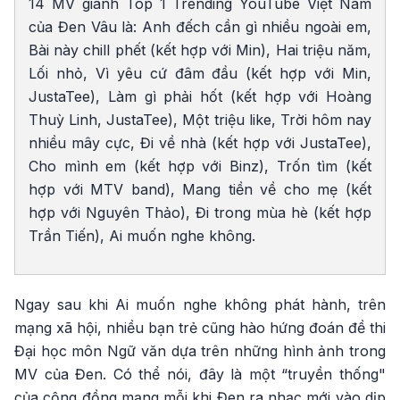
14 MV giành Top 1 Trending YouTube Việt Nam
của Đen Vâu là: Anh đếch cần gì nhiều ngoài em,
Bài này chill phết (kết hợp với Min), Hai triệu năm,
Lối nhỏ, Vì yêu cứ đâm đầu (kết hợp với Min,
JustaTee), Làm gì phải hốt (kết hợp với Hoàng
Thuỳ Linh, JustaTee), Một triệu like, Trời hôm nay
nhiều mây cực, Đi về nhà (kết hợp với JustaTee),
Cho mình em (kết hợp với Binz), Trốn tìm (kết
hợp với MTV band), Mang tiền về cho mẹ (kết
hợp với Nguyên Thảo), Đi trong mùa hè (kết hợp
Trần Tiến), Ai muốn nghe không.
Ngay sau khi Ai muốn nghe không phát hành, trên
mạng xã hội, nhiều bạn trẻ cũng hào hứng đoán đề thi
Đại học môn Ngữ văn dựa trên những hình ảnh trong
MV của Đen. Có thể nói, đây là một “truyền thống"
của cộng đồng mạng mỗi khi Đen ra nhạc mới vào dịp