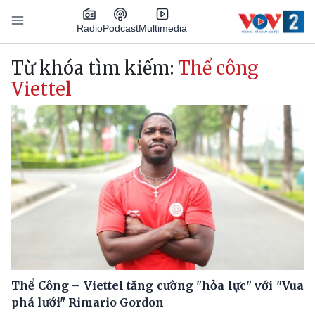
Nhảy đến nội dung
Podcast
Radio
Multimedia
Main navigation
Từ khóa tìm kiếm:
Thể công
Viettel
Thể Công – Viettel tăng cường "hỏa lực" với "Vua
phá lưới" Rimario Gordon