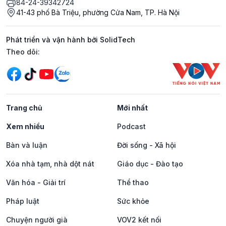
84-24-39342724
41-43 phố Bà Triệu, phường Cửa Nam, TP. Hà Nội
Phát triển và vận hành bởi SolidTech
Mạng xã hội
Theo dõi:
Trang chủ
Mới nhất
Xem nhiều
Podcast
Bàn và luận
Đời sống - Xã hội
Xóa nhà tạm, nhà dột nát
Giáo dục - Đào tạo
Văn hóa - Giải trí
Thể thao
Pháp luật
Sức khỏe
Chuyện người già
VOV2 kết nối