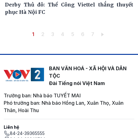
Derby Thủ đô: Thể Công Viettel thắng thuyết
phục Hà Nội FC
Pagination
Trang hiện thời
Trang
Trang
Trang
Trang
Trang
Trang
1
2
3
4
5
6
7
BAN VĂN HOÁ - XÃ HỘI VÀ DÂN
TỘC
Đài Tiếng nói Việt Nam
Trưởng ban: Nhà báo TUYẾT MAI
Phó trưởng ban: Nhà báo Hồng Lan, Xuân Thọ, Xuân
Thân, Hoài Thu
Liên hệ
84-24-39365555