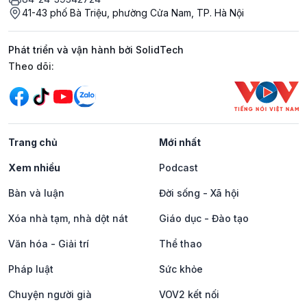
41-43 phố Bà Triệu, phường Cửa Nam, TP. Hà Nội
Phát triển và vận hành bởi SolidTech
Mạng xã hội
Theo dõi:
Trang chủ
Mới nhất
Xem nhiều
Podcast
Bàn và luận
Đời sống - Xã hội
Xóa nhà tạm, nhà dột nát
Giáo dục - Đào tạo
Văn hóa - Giải trí
Thể thao
Pháp luật
Sức khỏe
Chuyện người già
VOV2 kết nối