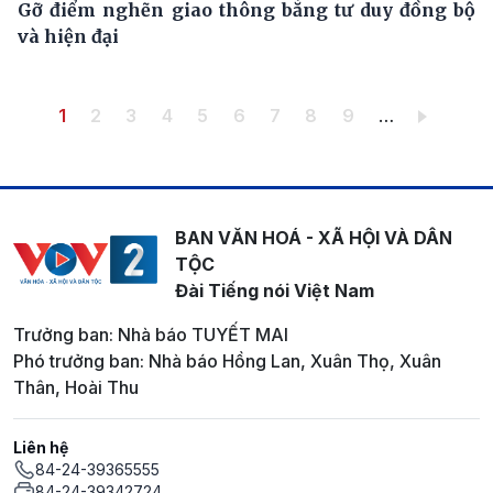
Gỡ điểm nghẽn giao thông bằng tư duy đồng bộ
và hiện đại
Pagination
Trang hiện thời
Trang
Trang
Trang
Trang
Trang
Trang
Trang
Trang
1
2
3
4
5
6
7
8
9
…
BAN VĂN HOÁ - XÃ HỘI VÀ DÂN
TỘC
Đài Tiếng nói Việt Nam
Trưởng ban: Nhà báo TUYẾT MAI
Phó trưởng ban: Nhà báo Hồng Lan, Xuân Thọ, Xuân
Thân, Hoài Thu
Liên hệ
84-24-39365555
84-24-39342724