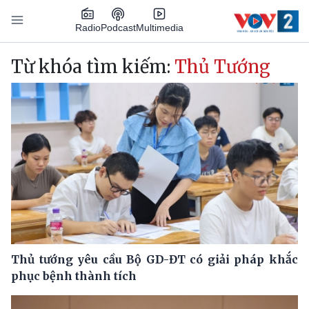
Nhảy đến nội dung
Podcast
Radio
Multimedia
Main navigation
Từ khóa tìm kiếm:
Thủ Tướng
Thủ tướng yêu cầu Bộ GD-ĐT có giải pháp khắc
phục bệnh thành tích