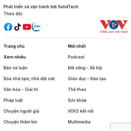
Phát triển và vận hành bởi SolidTech
Mạng xã hội
Theo dõi:
Trang chủ
Mới nhất
Xem nhiều
Podcast
Bàn và luận
Đời sống - Xã hội
Xóa nhà tạm, nhà dột nát
Giáo dục - Đào tạo
Văn hóa - Giải trí
Thể thao
Pháp luật
Sức khỏe
Chuyện người già
VOV2 kết nối
Chuyện thầm kín
Multimedia