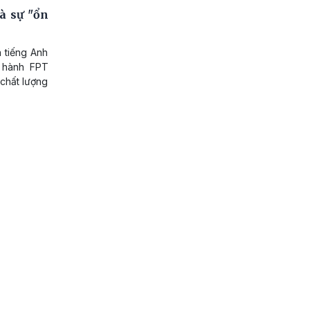
à sự "ổn
 tiếng Anh
u hành FPT
 chất lượng