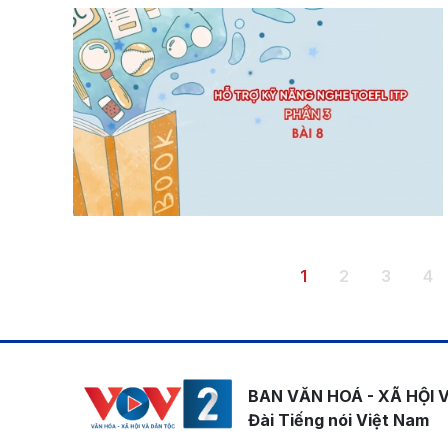
Pagination
Trang hiện thời
Trang
Trang
Tr
1
2
3
4
BAN VĂN HOÁ - XÃ HỘI 
Đài Tiếng nói Việt Nam