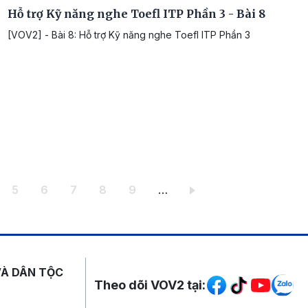
Hỗ trợ Kỹ năng nghe Toefl ITP Phần 3 - Bài 8
[VOV2] - Bài 8: Hỗ trợ Kỹ năng nghe Toefl ITP Phần 3
ang
Trang
Trang
Trang
Trang
Trang
5
6
7
8
9
…
Mạng xã hội
VÀ DÂN TỘC
Theo dõi VOV2 tại: