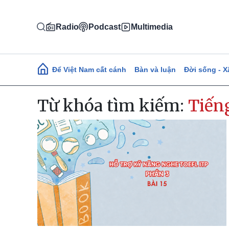
Nhảy đến nội dung
Radio
Podcast
Multimedia
Main navigation
Để Việt Nam cất cánh
Bàn và luận
Đời sống - X
Từ khóa tìm kiếm:
Tiến