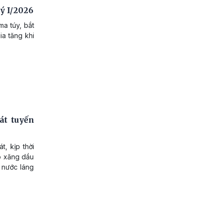
uý I/2026
ma túy, bắt
ia tăng khi
át tuyến
, kịp thời
ép xăng dầu
 nước láng