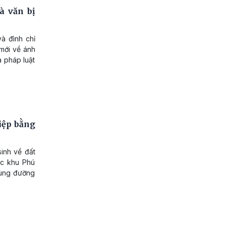
à văn bị
à đình chỉ
mới về ánh
a pháp luật
iệp bằng
inh về đất
đặc khu Phú
dùng đường