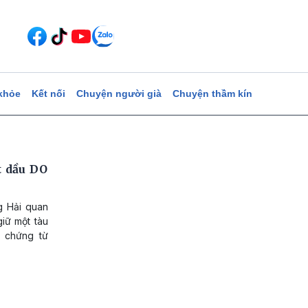
khỏe
Kết nối
Chuyện người già
Chuyện thầm kín
t dầu DO
ng Hải quan
giữ một tàu
 chứng từ