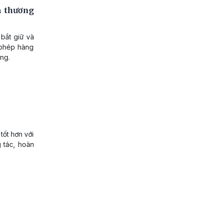
n thương
 bắt giữ và
i phép hàng
ồng.
ốt hơn với
tác, hoàn