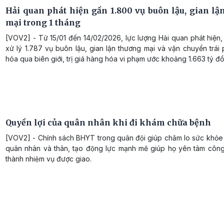
Hải quan phát hiện gần 1.800 vụ buôn lậu, gian lậ
mại trong 1 tháng
[VOV2] - Từ 15/01 đến 14/02/2026, lực lượng Hải quan phát hiện,
xử lý 1.787 vụ buôn lậu, gian lận thương mại và vận chuyển trá
hóa qua biên giới, trị giá hàng hóa vi phạm ước khoảng 1.663 tỷ đ
Quyền lợi của quân nhân khi đi khám chữa bệnh
[VOV2] - Chính sách BHYT trong quân đội giúp chăm lo sức khỏe t
quân nhân và thân, tạo động lực mạnh mẽ giúp họ yên tâm công 
thành nhiệm vụ được giao.