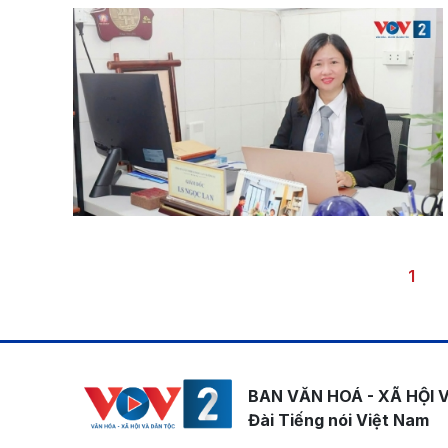
Pagination
Trang
1
BAN VĂN HOÁ - XÃ HỘI 
Đài Tiếng nói Việt Nam