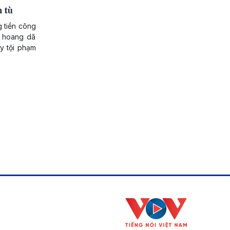
 tù
g tiền công
t hoang dã
y tội phạm