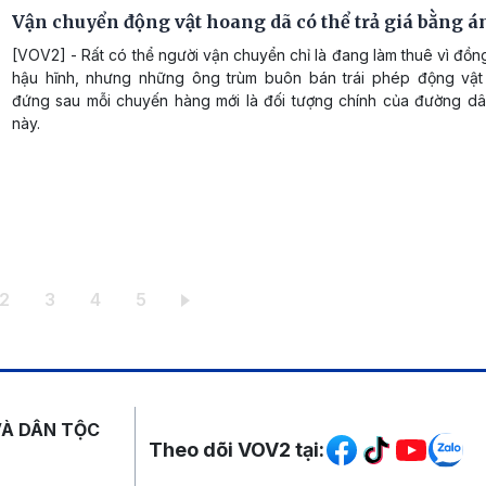
Vận chuyển động vật hoang dã có thể trả giá bằng án
[VOV2] - Rất có thể người vận chuyển chỉ là đang làm thuê vì đồn
hậu hĩnh, nhưng những ông trùm buôn bán trái phép động vậ
đứng sau mỗi chuyến hàng mới là đối tượng chính của đường dâ
này.
 hiện thời
Trang
Trang
Trang
Trang
2
3
4
5
Mạng xã hội
VÀ DÂN TỘC
Theo dõi VOV2 tại: