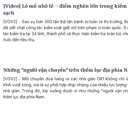
[Video] Lò mổ nhỏ lẻ – điểm nghẽn lớn trong kiểm s
sạch
[VOV2] - Sau vụ hơn 300 tấn thịt lợn bệnh bị tuồn ra thị trường,
đã siết chặt công tác kiểm soát giết mổ trên phạm vi toàn quốc. 
tác kiểm tra tại 24 tỉnh, thành phố sẽ thực hiện kiểm tra toàn bộ ch
nuôi đến tiêu thụ.
Những "người vận chuyển" trên thềm lục địa phía 
[VOV2] - Mỗi chuyến đưa hàng ra các nhà giàn DK1 không chỉ l
trình vượt sóng, mà là sự phối hợp nhịp nhàng của nhiều lực lượng 
nhà giàn. Trong đó, kíp xuồng được ví như những "người vận ch
thềm lục địa phía Nam.