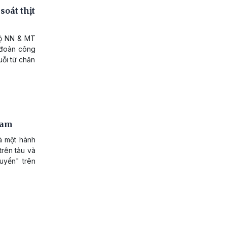
oát thịt
 Bộ NN & MT
9 đoàn công
uỗi từ chăn
Nam
à một hành
trên tàu và
uyển" trên