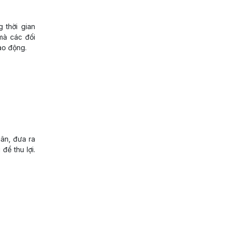
 thời gian
mà các đối
ao động.
dân, đưa ra
để thu lợi.