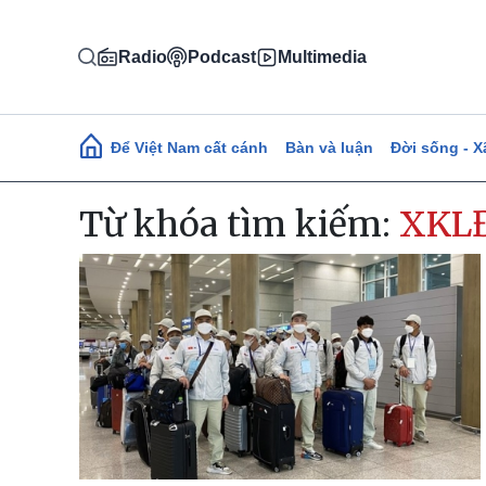
Nhảy đến nội dung
Radio
Podcast
Multimedia
Main navigation
Để Việt Nam cất cánh
Bàn và luận
Đời sống - X
Từ khóa tìm kiếm:
XKL