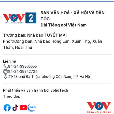
BAN VĂN HOÁ - XÃ HỘI VÀ DÂN
TỘC
Đài Tiếng nói Việt Nam
Trưởng ban: Nhà báo TUYẾT MAI
Phó trưởng ban: Nhà báo Hồng Lan, Xuân Thọ, Xuân
Thân, Hoài Thu
Liên hệ
84-24-39365555
84-24-39342724
41-43 phố Bà Triệu, phường Cửa Nam, TP. Hà Nội
Phát triển và vận hành bởi SolidTech
Mạng xã hội
Theo dõi: