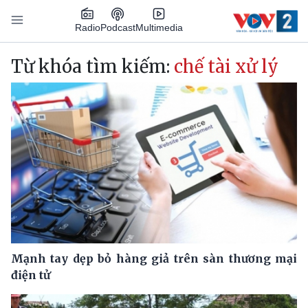
Nhảy đến nội dung
Podcast
Radio
Multimedia
Main navigation
Từ khóa tìm kiếm:
chế tài xử lý
Mạnh tay dẹp bỏ hàng giả trên sàn thương mại
điện tử