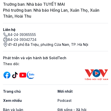
Trưởng ban: Nhà báo TUYẾT MAI
Phó trưởng ban: Nhà báo Hồng Lan, Xuân Thọ, Xuân
Thân, Hoài Thu
Liên hệ
84-24-39365555
84-24-39342724
41-43 phố Bà Triệu, phường Cửa Nam, TP. Hà Nội
Phát triển và vận hành bởi SolidTech
Mạng xã hội
Theo dõi:
Trang chủ
Mới nhất
Xem nhiều
Podcast
Bàn và luận
Đời sống - Xã hội