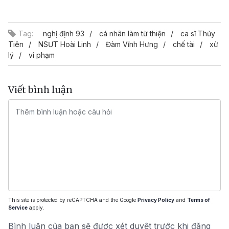
Video
Tag:
nghị định 93
cá nhân làm từ thiện
ca sĩ Thủy
Tiên
NSƯT Hoài Linh
Đàm Vĩnh Hưng
chế tài
xử
lý
vi phạm
Viết bình luận
This site is protected by reCAPTCHA and the Google
Privacy Policy
and
Terms of
Service
apply.
Bình luận của bạn sẽ được xét duyệt trước khi đăng