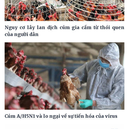
Nguy cơ lây lan dịch cúm gia cầm từ thói quen
của người dân
Cúm A/H5N1 và lo ngại về sự tiến hóa của virus