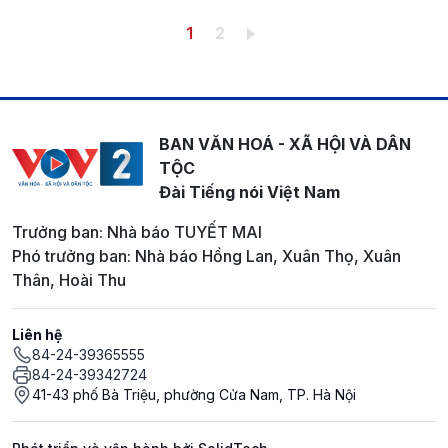
Pagination
Trang hiện thời
Trang
1
2
BAN VĂN HOÁ - XÃ HỘI VÀ DÂN
TỘC
Đài Tiếng nói Việt Nam
Trưởng ban: Nhà báo TUYẾT MAI
Phó trưởng ban: Nhà báo Hồng Lan, Xuân Thọ, Xuân
Thân, Hoài Thu
Liên hệ
84-24-39365555
84-24-39342724
41-43 phố Bà Triệu, phường Cửa Nam, TP. Hà Nội