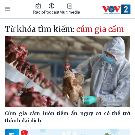
Nhảy đến nội dung
Podcast
Radio
Multimedia
Main navigation
Từ khóa tìm kiếm:
cúm gia cầm
Cúm gia cầm luôn tiềm ẩn nguy cơ có thể trở
thành đại dịch