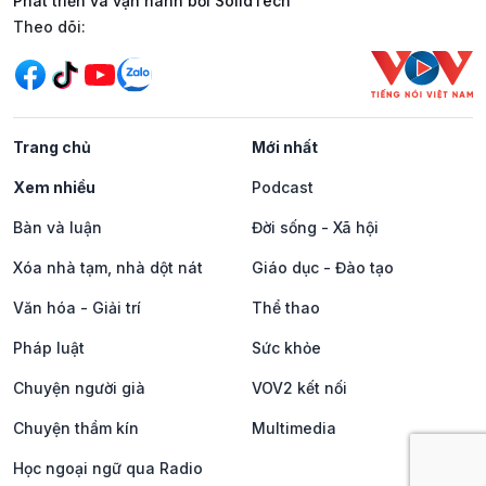
Phát triển và vận hành bởi SolidTech
Mạng xã hội
Theo dõi:
Trang chủ
Mới nhất
Xem nhiều
Podcast
Bàn và luận
Đời sống - Xã hội
Xóa nhà tạm, nhà dột nát
Giáo dục - Đào tạo
Văn hóa - Giải trí
Thể thao
Pháp luật
Sức khỏe
Chuyện người già
VOV2 kết nối
Chuyện thầm kín
Multimedia
Học ngoại ngữ qua Radio