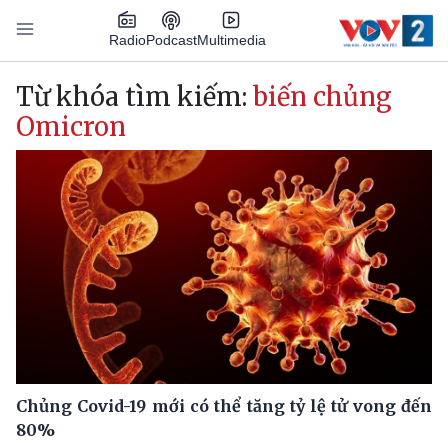
Nhảy đến nội dung
Podcast
Radio
Multimedia
Main navigation
Từ khóa tìm kiếm:
biến chủng
Omicron
Chủng Covid-19 mới có thể tăng tỷ lệ tử vong đến
80%