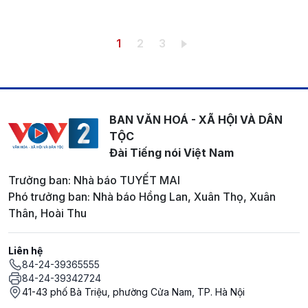
Pagination
Trang hiện thời
Trang
Trang
1
2
3
BAN VĂN HOÁ - XÃ HỘI VÀ DÂN
TỘC
Đài Tiếng nói Việt Nam
Trưởng ban: Nhà báo TUYẾT MAI
Phó trưởng ban: Nhà báo Hồng Lan, Xuân Thọ, Xuân
Thân, Hoài Thu
Liên hệ
84-24-39365555
84-24-39342724
41-43 phố Bà Triệu, phường Cửa Nam, TP. Hà Nội