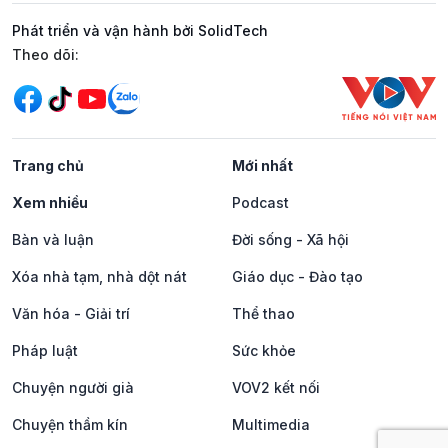
Phát triển và vận hành bởi SolidTech
Mạng xã hội
Theo dõi:
Trang chủ
Mới nhất
Xem nhiều
Podcast
Bàn và luận
Đời sống - Xã hội
Xóa nhà tạm, nhà dột nát
Giáo dục - Đào tạo
Văn hóa - Giải trí
Thể thao
Pháp luật
Sức khỏe
Chuyện người già
VOV2 kết nối
Chuyện thầm kín
Multimedia