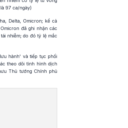
ền nhiễm có tỷ lệ từ vong
 là 97 ca/ngày)
ha, Delta, Omicron; kể cả
g Omicron đã ghi nhận các
tái nhiễm; do đó tỷ lệ mắc
ưu hành' và tiếp tục phối
c theo dõi tình hình dịch
 mưu Thủ tướng Chính phủ