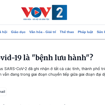
ã hội
Giáo dục
Văn hóa - Giải trí
Thể thao
Pháp luật
Sức 
vid-19 là "bệnh lưu hành"?
us SARS-CoV-2 đã ghi nhận ở tất cả các tỉnh, thành phố tr
m vẫn đang trong giai đoạn chuyển tiếp giữa giai đoạn đại d
mail