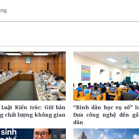
ăng
 Luật Kiến trúc: Giữ bản
“Bình dân học vụ số” l
ng chất lượng không gian
Đưa công nghệ đến gầ
dân