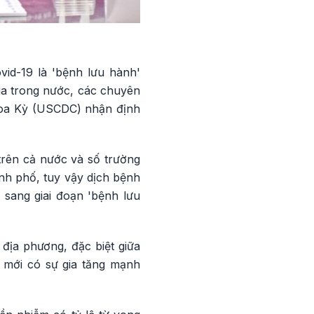
vid-19 là 'bệnh lưu hành'
gia trong nước, các chuyên
 Hoa Kỳ (USCDC) nhận định
trên cả nước và số trường
nh phố, tuy vậy dịch bệnh
h sang giai đoạn 'bệnh lưu
 địa phương, đặc biệt giữa
ố mới có sự gia tăng mạnh