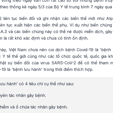
 vong theo ngày vẫn còn rất cao so với những bệnh truy
theo thống kê ngày 5/3 của Bộ Y tế trung bình 7 ngày qua
 liên tục biến đổi và ghi nhận các biến thể mới như Alp
liên tục xuất hiện các biến thể phụ. Ví dụ như biến chủn
BA.3 và các biến chủng này có thể né được miễn dịch, gây 
m là rất khó xác định và chưa có tính ổn định.
này, Việt Nam chưa nên coi dịch bệnh Covid-19 là 'bệnh l
Y tế thế giới cũng như các tổ chức quốc tế, quốc gia khá
hật sự biến đổi của virus SARS-CoV-2 để có thể tham
-19 là 'bệnh lưu hành' trong thời điểm thích hợp.
lưu hành' có 4 tiêu chí cụ thể như sau:
uyên tác nhân gây bệnh.
nhiễm và ổ chứa tác nhân gây bệnh.