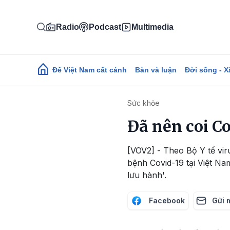
Nhảy đến nội dung
Radio
Podcast
Multimedia
Main navigation
Để Việt Nam cất cánh
Bàn và luận
Đời sống - X
Sức khỏe
Đã nên coi Co
[VOV2] - Theo Bộ Y tế vir
bệnh Covid-19 tại Việt Na
lưu hành'.
Facebook
Gửi 