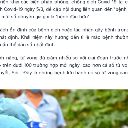
riển khai các biện pháp phòng, chống dịch Covid-19 tại
 Covid-19 ngày 5/3, đề cập nội dung liên quan đến 'bệnh 
một số chuyên gia gọi là 'bệnh đặc hữu'.
cách ổn định của bệnh dịch hoặc tác nhân gây bệnh tron
ất định. Khái niệm này hướng đến tỉ lệ mắc bệnh thườ
uần thể dân số nhất định.
nh nặng, tử vong đã giảm nhiều so với giai đoạn trước 
 trên dưới 100 trường hợp mỗi ngày, cao hơn cả số tử v
uyết, Sởi... Đây là những bệnh lưu hành có số tử vong ca
.