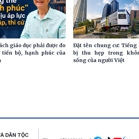
ách giáo dục phải được đo
Đặt tên chung cư: Tiếng 
 tiến bộ, hạnh phúc của
bị thu hẹp trong khô
h
sống của người Việt
Mạng xã hội
VÀ DÂN TỘC