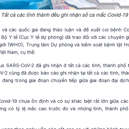
Tất cả các tỉnh thành đều ghi nhận số ca mắc Covid-19
 và các quốc gia đang thảo luận và đề xuất coi bệnh Co
 Bộ Y tế (Cục Y tế dự phòng) đã trao đổi với các chuyên 
 giới (WHO), Trung tâm Dự phòng và kiểm soát bệnh tật
Việt Nam, cụ thể:
rus SARS-CoV-2 đã ghi nhận ở tất cả các tỉnh, thành phố 
2 cũng đã được báo cáo ghi nhận tại tất cả các tỉnh, thà
 đang trong giai đoạn chuyển tiếp giữa giai đoạn đại dịc
ovid-19 chưa ổn định và có sự khác biệt rất lớn giữa các
ừng có tỷ lệ mắc cao trước đo và những tỉnh, thành ph