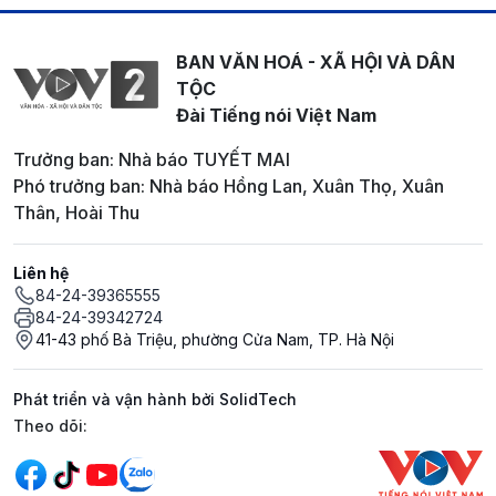
BAN VĂN HOÁ - XÃ HỘI VÀ DÂN
TỘC
Đài Tiếng nói Việt Nam
Trưởng ban: Nhà báo TUYẾT MAI
Phó trưởng ban: Nhà báo Hồng Lan, Xuân Thọ, Xuân
Thân, Hoài Thu
Liên hệ
84-24-39365555
84-24-39342724
41-43 phố Bà Triệu, phường Cửa Nam, TP. Hà Nội
Phát triển và vận hành bởi SolidTech
Mạng xã hội
Theo dõi: