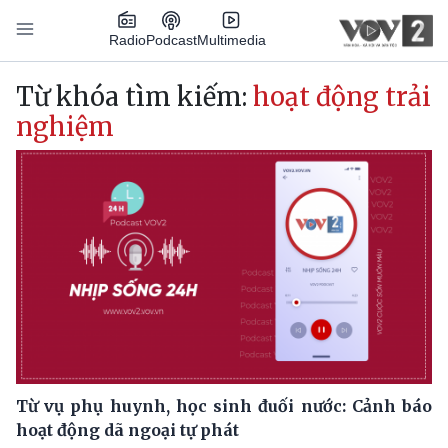
Nhảy đến nội dung
Podcast
Radio
Multimedia
Main navigation
Từ khóa tìm kiếm:
hoạt động trải
nghiệm
Từ vụ phụ huynh, học sinh đuối nước: Cảnh báo
hoạt động dã ngoại tự phát