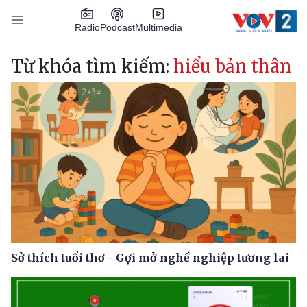
Nhảy đến nội dung
Podcast
Radio
Multimedia
Main navigation
Từ khóa tìm kiếm:
hiểu bản thân
Sở thích tuổi thơ - Gợi mở nghề nghiệp tương lai