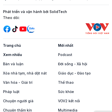
Phát triển và vận hành bởi SolidTech
Mạng xã hội
Theo dõi:
Trang chủ
Mới nhất
Xem nhiều
Podcast
Bàn và luận
Đời sống - Xã hội
Xóa nhà tạm, nhà dột nát
Giáo dục - Đào tạo
Văn hóa - Giải trí
Thể thao
Pháp luật
Sức khỏe
Chuyện người già
VOV2 kết nối
Chuyện thầm kín
Multimedia